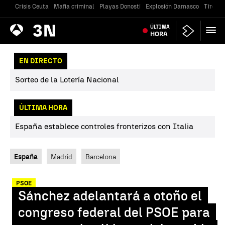
Crisis Ceuta
Mafia criminal
Playas Donosti
Explosión Damasco
Tiroteo
Antena
ÚLTIMA
Noticias
3
HORA
EN DIRECTO
Sorteo de la Lotería Nacional
ÚLTIMA HORA
España establece controles fronterizos con Italia
España
Madrid
Barcelona
PSOE
Sánchez adelantará a otoño el
congreso federal del PSOE para