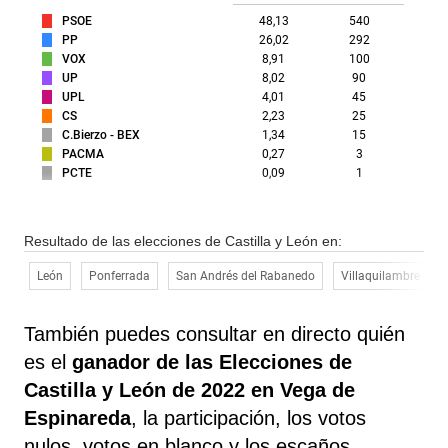
PSOE
48,13
540
PP
26,02
292
VOX
8,91
100
UP
8,02
90
UPL
4,01
45
CS
2,23
25
C.Bierzo - BEX
1,34
15
PACMA
0,27
3
PCTE
0,09
1
Resultado de las elecciones de Castilla y León en:
León
Ponferrada
San Andrés del Rabanedo
Villaquilambre
También puedes consultar en directo quién
es el
ganador de las Elecciones de
Castilla y León de 2022 en Vega de
Espinareda
, la participación, los votos
nulos, votos en blanco y los escaños