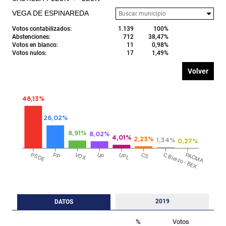
VEGA DE ESPINAREDA
Votos contabilizados:
1.139
100%
Abstenciones:
712
38,47%
Votos en blanco:
11
0,98%
Votos nulos:
17
1,49%
Volver
48,13%
26,02%
8,91%
8,02%
4,01%
2,23%
1,34%
0,27%
PSOE
PP
VOX
UP
UPL
CS
C.Bierzo - BEX
PACMA
2019
DATOS
%
Votos