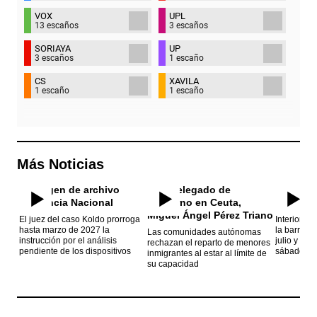
VOX
UPL
13 escaños
3 escaños
SORIAYA
UP
3 escaños
1 escaño
CS
XAVILA
1 escaño
1 escaño
Más Noticias
El juez del caso Koldo prorroga
Interior s
hasta marzo de 2027 la
la barrera
Las comunidades autónomas
instrucción por el análisis
julio y no 
rechazan el reparto de menores
pendiente de los dispositivos
sábado pes
inmigrantes al estar al límite de
su capacidad