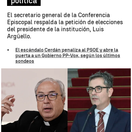
política
El secretario general de la Conferencia
Episcopal respalda la petición de elecciones
del presidente de la institución, Luis
Argüello.
El escándalo Cerdán penaliza al PSOE y abre la
puerta a un Gobierno PP-Vox, según los últimos
sondeos
Obispos españoles reclaman elecciones anticipadas y Bolaños
acusa a la Iglesia de abandonar la neutralidad política |
Antena 3
Noticias
Luis Alcantud
Publicado:
20 de junio de 2025, 19:17