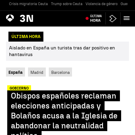
Crisis migratoria Ceuta
Trump sobre Ceuta
Violencia de género
Guerra U
Antena
ÚLTIMA
Noticias
3
HORA
ÚLTIMA HORA
Aislado en España un turista tras dar positivo en
hantavirus
España
Madrid
Barcelona
GOBIERNO
Obispos españoles reclaman
elecciones anticipadas y
Bolaños acusa a la Iglesia de
abandonar la neutralidad