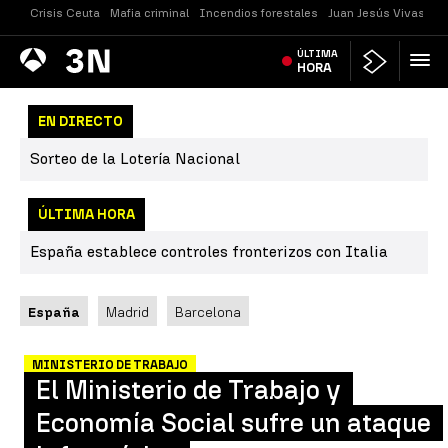
Crisis Ceuta
Mafia criminal
Incendios forestales
Juan Jesús Vivas
Vi
Antena
ÚLTIMA
Noticias
3
HORA
EN DIRECTO
Sorteo de la Lotería Nacional
ÚLTIMA HORA
España establece controles fronterizos con Italia
España
Madrid
Barcelona
MINISTERIO DE TRABAJO
El Ministerio de Trabajo y
Economía Social sufre un ataque