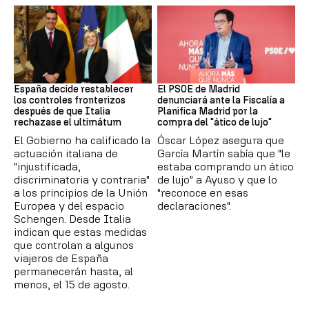
CRISIS MIGRATORIA
PSOE MADRID
España decide restablecer
El PSOE de Madrid
los controles fronterizos
denunciará ante la Fiscalía a
después de que Italia
Planifica Madrid por la
rechazase el ultimátum
compra del "ático de lujo"
El Gobierno ha calificado la
Óscar López asegura que
actuación italiana de
García Martín sabía que "le
"injustificada,
estaba comprando un ático
discriminatoria y contraria"
de lujo" a Ayuso y que lo
a los principios de la Unión
"reconoce en esas
Europea y del espacio
declaraciones".
Schengen. Desde Italia
indican que estas medidas
que controlan a algunos
viajeros de España
permanecerán hasta, al
menos, el 15 de agosto.