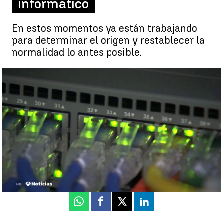
informático
En estos momentos ya están trabajando
para determinar el origen y restablecer la
normalidad lo antes posible.
El Ministerio de Trabajo y Economía Social sufre un ataque
informático |
El Ministerio de Trabajo y Economía Social sufre un
ataque informático
Antena 3 Noticias
Actualizado:
09 de junio de 2021, 13:28
Publicado:
09 de junio de 2021, 12:08
Whatsapp
Facebook
X
Linkedin