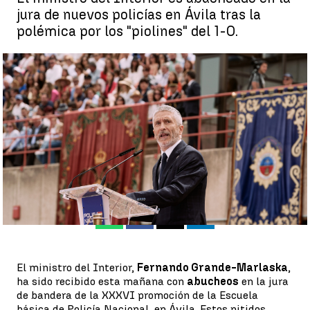
jura de nuevos policías en Ávila tras la
polémica por los "piolines" del 1-O.
Marlaska es recibido con abucheos y gritos tras la polémica de
Sánchez y los "piolines" del 1-O |
EFE
Antena 3 Noticias
Publicado:
20 de mayo de 2022, 16:16
Whatsapp
Facebook
X
Linkedin
El ministro del Interior,
Fernando Grande-Marlaska
,
ha sido recibido esta mañana con
abucheos
en la jura
de bandera de la XXXVI promoción de la Escuela
básica de Policía Nacional, en Ávila. Estos pitidos