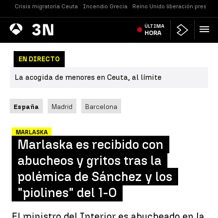
Crisis migratoria Ceuta
Incendio Grecia
Reino Unido liberación presos
Antena
ÚLTIMA
Noticias
3
HORA
EN DIRECTO
La acogida de menores en Ceuta, al límite
España
Madrid
Barcelona
MARLASKA
Marlaska es recibido con
abucheos y gritos tras la
polémica de Sánchez y los
"piolines" del 1-O
El ministro del Interior es abucheado en la