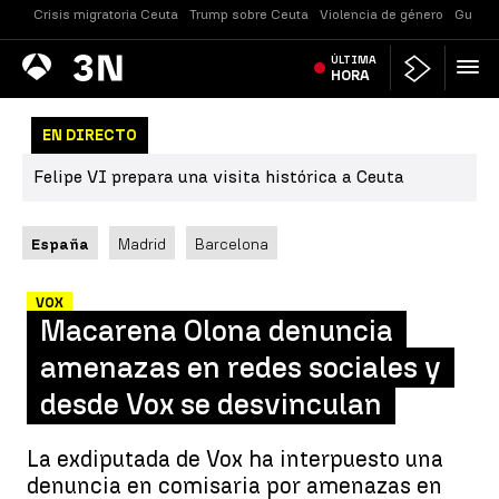
Crisis migratoria Ceuta
Trump sobre Ceuta
Violencia de género
Guerra
Antena
ÚLTIMA
Noticias
3
HORA
EN DIRECTO
Felipe VI prepara una visita histórica a Ceuta
España
Madrid
Barcelona
VOX
Macarena Olona denuncia
amenazas en redes sociales y
desde Vox se desvinculan
La exdiputada de Vox ha interpuesto una
denuncia en comisaria por amenazas en