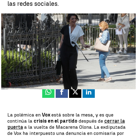
las redes sociales.
h |
Rafael Monterde, Daniela del Barco, Lucía González, Raúl
Marqueta
Ángela Clemente
Publicado:
27 de septiembre de 2022, 21:26
Whatsapp
Facebook
X
Linkedin
La polémica en
Vox
está sobre la mesa, y es que
continúa la
crisis en el partido
después de
cerrar la
puerta
a la vuelta de Macarena Olona. La exdiputada
de Vox ha interpuesto una denuncia en comisaria por