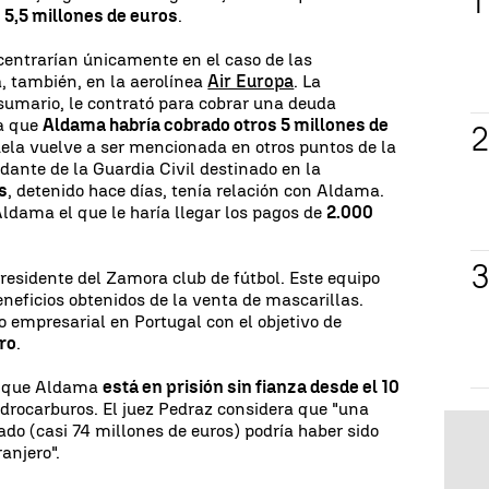
e
5,5 millones de euros
.
centrarían únicamente en el caso de las
, también, en la aerolínea
Air Europa
. La
sumario, le contrató para cobrar una deuda
la que
Aldama habría cobrado otros 5 millones de
ela vuelve a ser mencionada en otros puntos de la
dante de la Guardia Civil destinado en la
s
, detenido hace días, tenía relación con Aldama.
Aldama el que le haría llegar los pagos de
2.000
sidente del Zamora club de fútbol. Este equipo
eneficios obtenidos de la venta de mascarillas.
 empresarial en Portugal con el objetivo de
ero
.
o, que Aldama
está en prisión sin fianza desde el 10
hidrocarburos. El juez Pedraz considera que "una
ado (casi 74 millones de euros) podría haber sido
anjero".