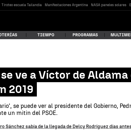
Tiroteo escuela Tailandia
Manifestaciones Argentina
NASA paneles solares
E
OTERÍAS
TIEMPO
PROGRAMAS
MULTIME
 estás buscando?
 se ve a Víctor de Aldama
n 2019
rio', se puede ver al presidente del Gobierno, Pe
nte un mitin del PSOE.
car
ro Sánchez sabía de la llegada de Delcy Rodríguez días ante