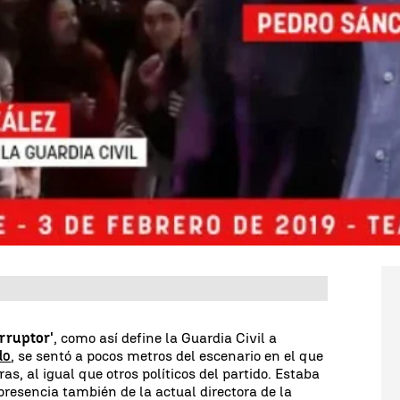
Whatsapp
Facebook
X
Linkedin
e
Víctor de Aldama
acudió a un mitin de
Pedro
o y cerebro de la presunta organización criminal
rece en unas imágenes difundidas por 'OkDiario',
rque, hasta ahora, no había ninguna imagen
 ver al presidente y a Aldama en el mismo lugar.
 puede ver en la parte superior de esta noticia, se
 presentación del entonces candidato a la
ández,
acto que tuvo lugar el
3 de febrero de 2019
rruptor'
, como así define la Guardia Civil a
do
, se sentó a pocos metros del escenario en el que
, al igual que otros políticos del partido. Estaba
 presencia también de la actual directora de la