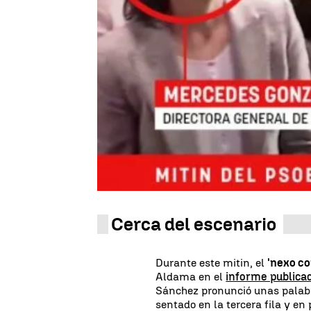
Zaira González
Publicado:
26 de octubre de 2024, 20:44
Este sábado se ha conocido qu
Sánchez
en 2019. El empresari
conocida como 'caso Koldo' apa
lo que supone una novedad po
detallada en la que se pudiese
En concreto, en el vídeo, que se
observa a Aldama en el acto de
Alcaldía de Madrid,
Pepu Hern
en el Teatro La Latina.
Cerca del escenario
Durante este mitin, el
'nexo co
Aldama en el
informe publica
Sánchez pronunció unas palabras
sentado en la tercera fila y en