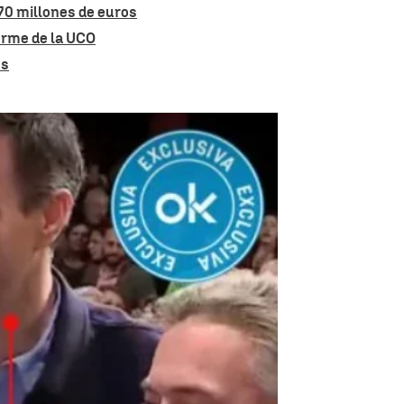
70 millones de euros
forme de la UCO
os
mitin del PSOE al que acudió Pedro Sanchez |
OkDiario