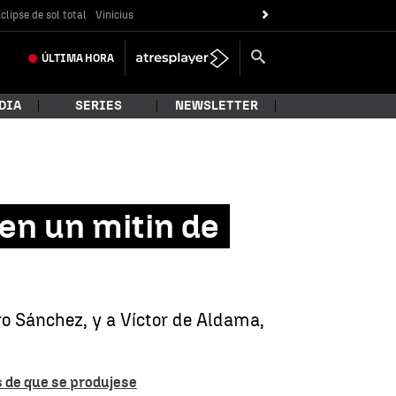
clipse de sol total
Vinicius
ÚLTIMA
HORA
DIA
SERIES
NEWSLETTER
 en un mitin de
dro Sánchez, y a Víctor de Aldama,
s de que se produjese