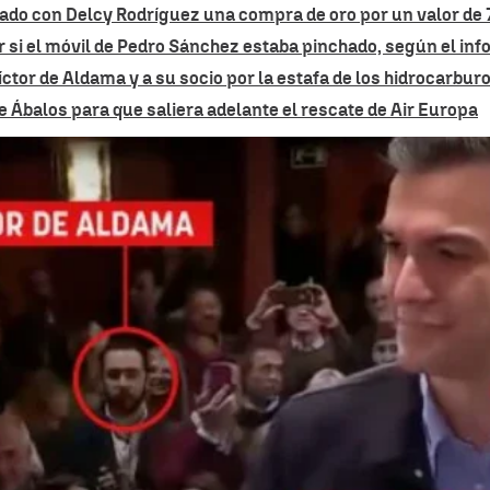
ado con Delcy Rodríguez una compra de oro por un valor de 
uar si el móvil de Pedro Sánchez estaba pinchado, según el in
Víctor de Aldama y a su socio por la estafa de los hidrocarbur
de Ábalos para que saliera adelante el rescate de Air Europa
La foto en la que se ve a Víctor de Aldama en un 