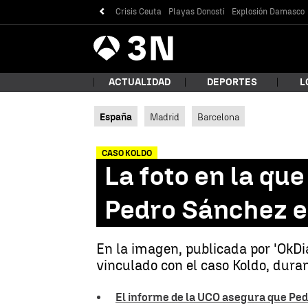
Crisis Ceuta
Playas Donosti
Explosión Damasco
Antena
Noticias
3
ACTUALIDAD
DEPORTES
L
España
Madrid
Barcelona
¿Qué
CASO KOLDO
La foto en la que
Pedro Sánchez e
En la imagen, publicada por 'OkDia
vinculado con el caso Koldo, dura
Bus
El informe de la UCO asegura que Ped