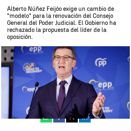
Alberto Núñez Feijóo exige un cambio de
"modelo" para la renovación del Consejo
General del Poder Judicial. El Gobierno ha
rechazado la propuesta del líder de la
oposición.
Feijóo, sobre la renovación del CGPJ |
EuropaPress
Miriam Vázquez
Publicado:
05 de diciembre de 2023, 12:05
Whatsapp
Facebook
X
Linkedin