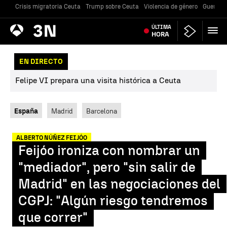
Crisis migratoria Ceuta
Trump sobre Ceuta
Violencia de género
Guerra U
Antena
ÚLTIMA
Noticias
3
HORA
EN DIRECTO
Felipe VI prepara una visita histórica a Ceuta
España
Madrid
Barcelona
ALBERTO NÚÑEZ FEIJÓO
Feijóo ironiza con nombrar un
"mediador", pero "sin salir de
Madrid" en las negociaciones del
CGPJ: "Algún riesgo tendremos
que correr"