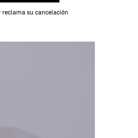
y reclama su cancelación
Reacciones al gasto en Defensa |
EFE