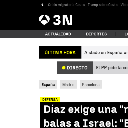
Crisis migratoria Ceuta
Trump sobre Ceuta
Viol
Antena
Noticias
3
ACTUALIDAD
DEPORTES
L
Aislado en España un 
ÚLTIMA HORA
¿Qué
El PP pide la c
DIRECTO
España
Madrid
Barcelona
DEFENSA
Díaz exige una "
Bus
balas a Israel: 