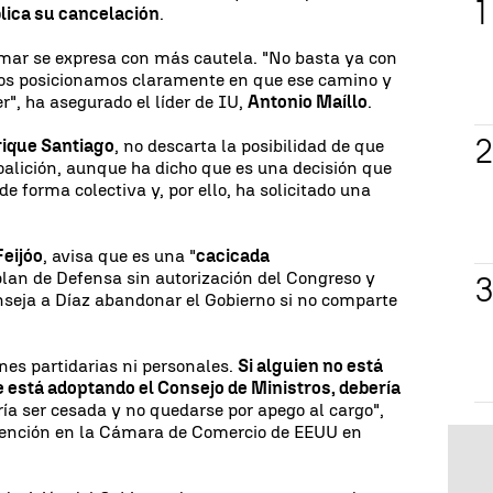
lica su cancelación
.
umar se expresa con más cautela. "No basta ya con
 nos posicionamos claramente en que ese camino y
er", ha asegurado el líder de IU,
Antonio Maíllo
.
ique Santiago
, no descarta la posibilidad de que
alición, aunque ha dicho que es una decisión que
e forma colectiva y, por ello, ha solicitado una
Feijóo
, avisa que es una "
cacicada
plan de Defensa sin autorización del Congreso y
onseja a Díaz abandonar el Gobierno si no comparte
nes partidarias ni personales.
Si alguien no está
e está adoptando el Consejo de Ministros, debería
a ser cesada y no quedarse por apego al cargo",
vención en la Cámara de Comercio de EEUU en