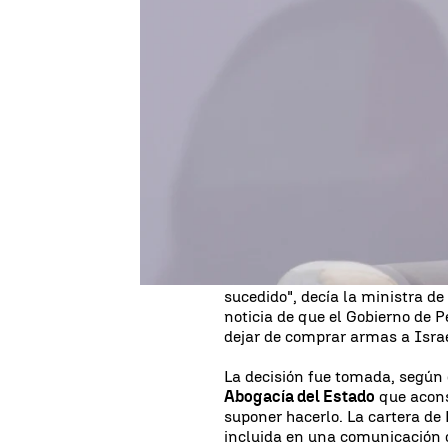
Rosario Miñano
Publicado:
23 de abril de 2025, 18:35
La vicepresidenta segunda del
por el asunto de la compra de a
"rectificación inmediata" en la
Civil a una empresa israelí cua
palestino" y solicita la comp
para dar explicaciones sobre e
"Quiero ser muy clara:
es una 
del Gobierno- y por tanto exigi
segundo lugar, la comparecenci
sucedido", decía la ministra d
noticia de que el Gobierno de 
dejar de comprar armas a Israe
La decisión fue tomada, según
Abogacía del Estado
que aconse
suponer hacerlo. La cartera de
incluida en una comunicación d