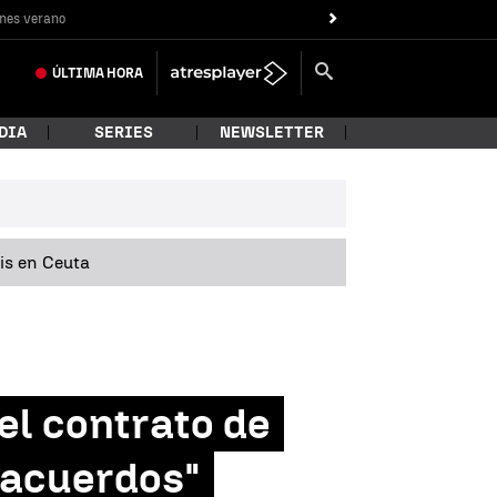
nes verano
ÚLTIMA
HORA
DIA
SERIES
NEWSLETTER
sis en Ceuta
el contrato de
s acuerdos"