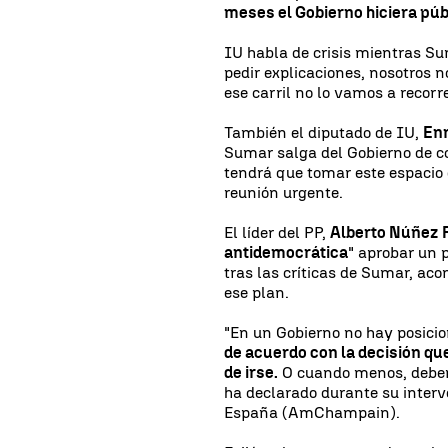
meses el Gobierno hiciera púb
IU habla de crisis mientras S
pedir explicaciones, nosotros
ese carril no lo vamos a recorr
También el diputado de IU,
Enr
Sumar salga del Gobierno de co
tendrá que tomar este espacio d
reunión urgente.
El líder del PP,
Alberto Núñez 
antidemocrática
" aprobar un 
tras las críticas de Sumar, ac
ese plan.
"En un Gobierno no hay posicio
de acuerdo con la decisión qu
de irse.
O cuando menos, deberí
ha declarado durante su inter
España (AmChampain).