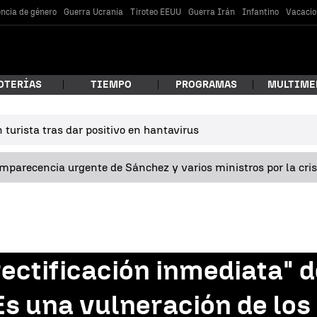
encia de género
Guerra Ucrania
Tiroteo EEUU
Guerra Irán
Infantino
Vacacio
OTERÍAS
TIEMPO
PROGRAMAS
MULTIME
turista tras dar positivo en hantavirus
 estás buscando?
omparecencia urgente de Sánchez y varios ministros por la cri
rectificación inmediata" d
car
"Es una vulneración de lo