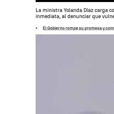
La ministra Yolanda Díaz carga co
inmediata, al denunciar que vuln
El Gobierno rompe su promesa y comp