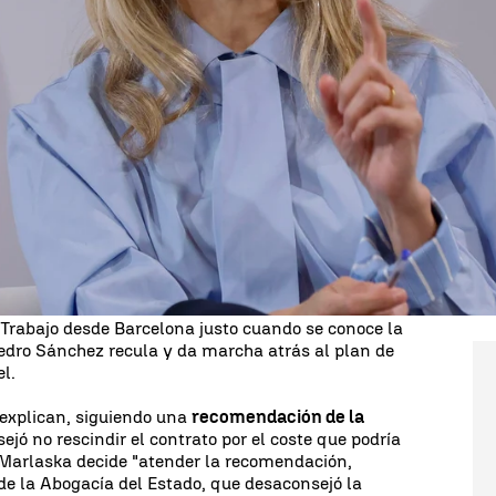
Whatsapp
Facebook
X
Linkedin
 Gobierno,
Yolanda Díaz
, admite "
discrepancias
"
rmas a Israel y solicita a Interior una
compra de 15 millones de balas
para la Guardia
ndo existe un "genocidio en directo del pueblo
arecencia del ministro Fernando Grande-Marlaska
ste cambio de opinión.
vulneración flagrante de los acuerdos
-en el seno
mos la rectificación inmediata de ese contrato, y en
a inmediata del ministro para explicar lo que ha
e Trabajo desde Barcelona justo cuando se conoce la
Pedro Sánchez recula y da marcha atrás al plan de
l.
 explican, siguiendo una
recomendación de la
jó no rescindir el contrato por el coste que podría
 Marlaska decide "atender la recomendación,
e la Abogacía del Estado, que desaconsejó la