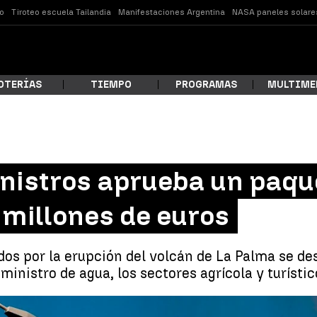
o
Tiroteo escuela Tailandia
Manifestaciones Argentina
NASA paneles solare
OTERÍAS
TIEMPO
PROGRAMAS
MULTIME
 estás buscando?
inistros aprueba un paqu
 millones de euros
dos por la erupción del volcán de La Palma se de
uministro de agua, los sectores agrícola y turísti
ar
El Consejo de Ministros aprueba un paquete d