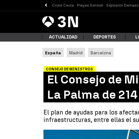
Crisis Ceuta
Playas Donosti
Explosión Damasc
Antena
Noticias
3
ACTUALIDAD
DEPORTES
L
España
Madrid
Barcelona
¿Qué
CONSEJO DE MINISTROS
El Consejo de M
La Palma de 214
El plan de ayudas para los afecta
infraestructuras, entre ellas el s
Busc