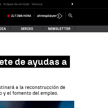
s
Eclipse de sol total
Vinicius
ÚLTIMA
HORA
DIA
SERIES
NEWSLETTER
ete de ayudas a
stinará a la reconstrucción de
co y el fomento del empleo.
e ayudas a La Palma de 214 millones de euros |
Efe