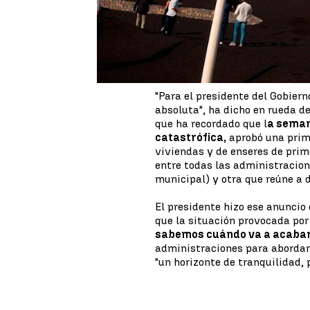
del empleo.
El presidente del Gobierno,
Ped
nuevo paquete de ayudas a la 
los efectos devastadores
de 
"Para el presidente del Gobier
absoluta", ha dicho en rueda d
que ha recordado que l
a seman
catastrófica,
aprobó una prime
viviendas y de enseres de prim
entre todas las administracion
municipal) y otra que reúne a d
El presidente hizo ese anuncio
que la situación provocada por
sabemos cuándo va a acaba
administraciones para abordar "
"un horizonte de tranquilidad, 