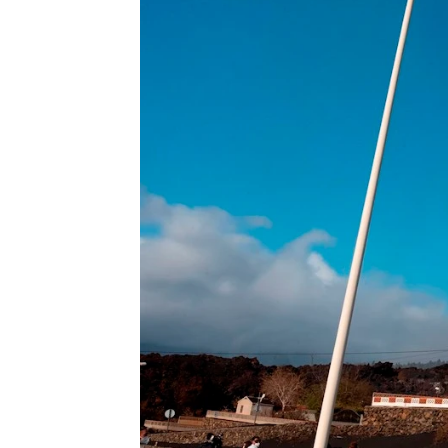
Jorge Martínez
Actualizado:
05 de octubre de 2021, 
Publicado:
05 de octubre de 2021, 09
El Consejo de Ministros ha ap
plan de ayudas de 214 millon
del volcán de La Palma
que se
entre ellas el suministro de ag