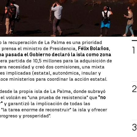
ro Sánchez,
anunció el pasado domingo este
isla que sufre, desde hace ya más de dos semanas
la erupción del volcán de la
Cumbre Vieja.
L
no la recuperación de La Palma es una prioridad
e prensa el ministro de Presidencia,
Félix Bolaños
,
a pasada el Gobierno declaró la isla como zona
ra partida de 10,5 millones para la adquisición de
era necesidad y creó dos comisiones, una mixta
es implicadas (estatal, autonómica, insular y
oce ministerios para coordinar la acción estatal.
 desde la propia isla de La Palma, donde subrayó
 el volcán es "una prueba de resistencia" que
"no
r"
y garantizó la implicación de todas las
la tarea enorme de reconstruir" la isla y ofrecer
progreso y prosperidad".