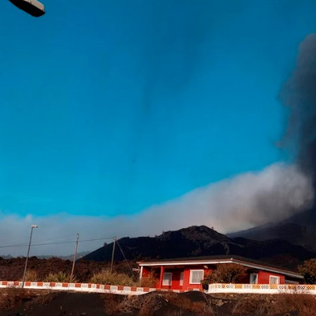
Whatsapp
Facebook
X
Linkedin
15:48
:53
robado este martes, mediante un Decreto Ley,
un
es de euros
para los afectados por la
erupción
 destinará a la reconstrucción de infraestructuras,
ua, los sectores agrícola y turístico y el fomento