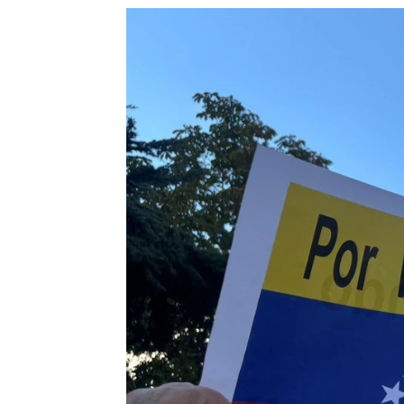
Luis Alcantud
Publicado:
10 de septiembre de 2024, 
El
PNV
decanta la balanza y co
a Edmundo González Urrutia 