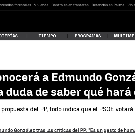
ncendios forestales
Vivienda
Controles en fronteras
Detención en Palma
Viol
OTERÍAS
TIEMPO
PROGRAMAS
MULTIME
 estás buscando?
conocerá a Edmundo Gonz
a duda de saber qué hará
propuesta del PP, todo indica que el PSOE votará 
car
mundo González tras las críticas del PP: "Es un gesto de hum