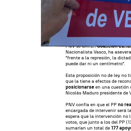
bloque opositor venezolano tu
denunciar "fraude" y una persec
desconoce la posición del
PSO
del PP, todo indica que el PSO
Se desconoce por el momento el
proposición no de ley del Part
PNV se unirán
Coalición Cana
Nacionalista Vasco, ha asever
"frente a la represión, la dicta
puede dar ni un centímetro".
Esta proposición no de ley no
que la tiene a efectos de reco
posicionarse
en una cuestión c
Nicolás Maduro presidente de V
PNV confía en que el PP
no re
encargada de intervenir será l
espera que la intervención no l
votos, que junto a los del PP (
sumarían un total de
177 apoy