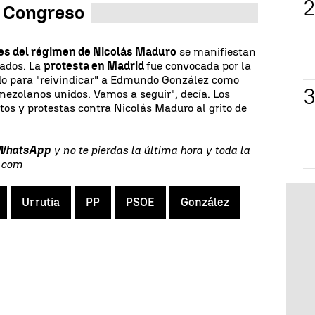
l Congreso
res del régimen de Nicolás Maduro
se manifiestan
tados. La
protesta en Madrid
fue convocada por la
do para "reivindicar" a Edmundo González como
enezolanos unidos. Vamos a seguir", decía. Los
os y protestas contra Nicolás Maduro al grito de
 WhatsApp
y no te pierdas la última hora y toda la
s.com
Urrutia
PP
PSOE
González