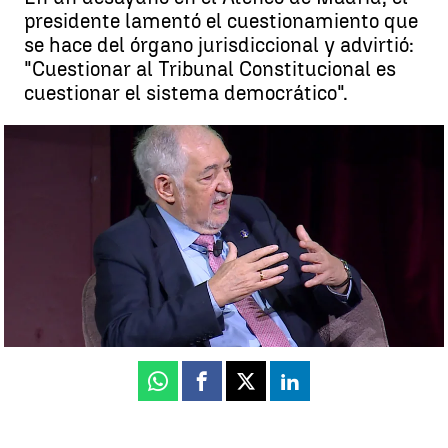
presidente lamentó el cuestionamiento que
se hace del órgano jurisdiccional y advirtió:
"Cuestionar al Tribunal Constitucional es
cuestionar el sistema democrático".
Conde Pumpido avanza que el Constitucional dictará la primera
sentencia de la amnistía antes de verano |
Antena 3 noticias
Tania Taboada
Publicado:
07 de abril de 2025, 17:53
Whatsapp
Facebook
X
Linkedin