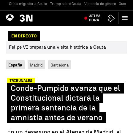
Crisis migratoria Ceuta
Trump sobre Ceuta
Violencia de género
Guerra U
Antena
ÚLTIMA
Noticias
3
HORA
EN DIRECTO
Felipe VI prepara una visita histórica a Ceuta
España
Madrid
Barcelona
TRIBUNALES
Conde-Pumpido avanza que el
Constitucional dictará la
primera sentencia de la
amnistía antes de verano
En un desayuno en el Ateneo de Madrid, el