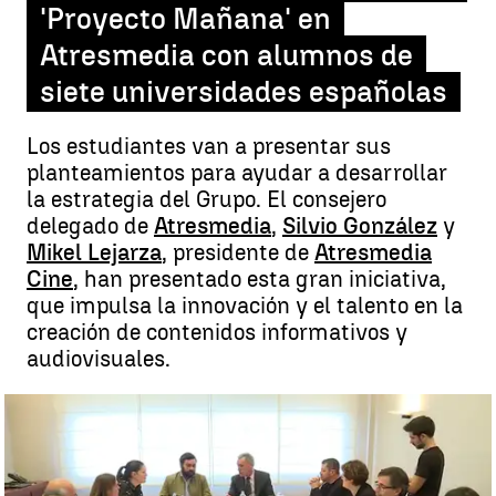
'Proyecto Mañana' en
Atresmedia con alumnos de
siete universidades españolas
Los estudiantes van a presentar sus
planteamientos para ayudar a desarrollar
la estrategia del Grupo. El consejero
delegado de
Atresmedia
,
Silvio González
y
Mikel Lejarza
, presidente de
Atresmedia
Cine
, han presentado esta gran iniciativa,
que impulsa la innovación y el talento en la
creación de contenidos informativos y
audiovisuales.
Comienza la novena edición de 'Proyecto Mañana' en Atresmedia
con alumnos de siete universidades españolas |
antena3noticias.com