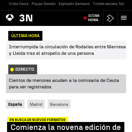
Crisis Ceuta
Playas Donosti
Explosión Damasco
Tiroteo escuela Tailandi
Antena
ÚLTIMA
Noticias
3
HORA
ÚLTIMA HORA
Interrumpida la circulación de Rodalíes entre Manresa
y Lleida tras el atropello de una persona
DIRECTO
Cientos de menores acuden a la comisaría de Ceuta
para ser registrados
España
Madrid
Barcelona
EN BUSCA DE NUEVOS FORMATOS
Comienza la novena edición de