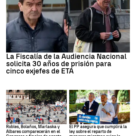
ETA
La Fiscalía de la Audiencia Nacional
solicita 30 años de prisión para
cinco exjefes de ETA
Crisis migratoria
Crisis migratoria
Robles, Bolaños, Marlaska y
El PP asegura que cumplirá la
Albares comparecerán en el
ley sobre el reparto de