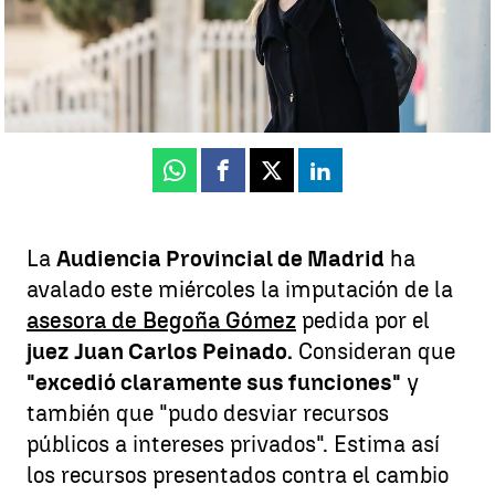
Luis Alcantud
Publicado:
25 de junio de 2025, 16:34
Whatsapp
Facebook
X
Linkedin
La
Audiencia Provincial de Madrid
ha
avalado este miércoles la imputación de la
asesora de Begoña Gómez
pedida por el
juez Juan Carlos Peinado.
Consideran que
"excedió claramente sus funciones"
y
también que "pudo desviar recursos
públicos a intereses privados". Estima así
los recursos presentados contra el cambio