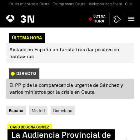
Crisis migratoria Ceuta
Trump sobre Ceuta
Violencia de género
Guerra U
Antena
ÚLTIMA
Noticias
3
HORA
ÚLTIMA HORA
Aislado en España un turista tras dar positivo en
hantavirus
DIRECTO
El PP pide la comparecencia urgente de Sánchez y
varios ministros por la crisis en Ceuta
España
Madrid
Barcelona
CASO BEGOÑA GÓMEZ
La Audiencia Provincial de