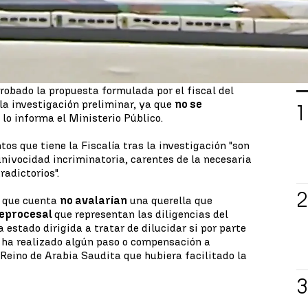
 difusión de unos audios, en los que
Corinna
o Villarejo
la existencia de esas supuestas
arzo, el Tribunal Supremo archivó la
al rey Emérito.
L
probado la propuesta formulada por el fiscal del
 la investigación preliminar, ya que
no se
í lo informa el Ministerio Público.
os que tiene la Fiscalía tras la investigación "son
univocidad incriminatoria, carentes de la necesaria
radictorios".
os que cuenta
no avalarían
una querella que
reprocesal
que representan las diligencias del
a estado dirigida a tratar de dilucidar si por parte
 ha realizado algún paso o compensación a
 Reino de Arabia Saudita que hubiera facilitado la