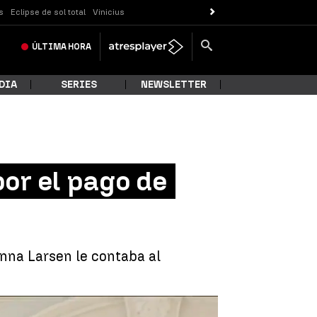
s
Eclipse de sol total
Vinicius
ÚLTIMA
HORA
DIA
SERIES
NEWSLETTER
por el pago de
inna Larsen le contaba al
 comisiones en el AVE a la Meca |
Antena 3 Noticias