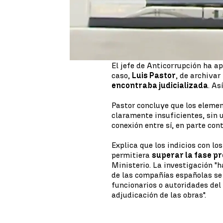
La investigación surgió tras la
Larsen
le contaba al
Comisari
comisiones. El pasado mes de m
investigación abierta en torno 
El jefe de Anticorrupción ha a
caso,
Luis Pastor
, de archivar
encontraba judicializada
. As
Pastor concluye que los element
claramente insuficientes, sin 
conexión entre sí, en parte cont
Explica que los indicios con l
permitiera
superar la fase p
Ministerio. La investigación "h
de las compañías españolas se
funcionarios o autoridades del
adjudicación de las obras".