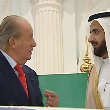
Whatsapp
Facebook
X
Linkedin
archivado la investigación del supuesto cobro de
ón del
AVE
a la
Meca
. No se ha podido determinar
españolas pagara comisiones ilegales por valor de
ón.