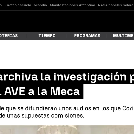
o
Tiroteo escuela Tailandia
Manifestaciones Argentina
NASA paneles solare
OTERÍAS
TIEMPO
PROGRAMAS
MULTIME
 estás buscando?
rchiva la investigación 
l AVE a la Meca
de que se difundieran unos audios en los que Cor
a de unas supuestas comisiones.
ar
Anticorrupción archiva la investigación por el pago de