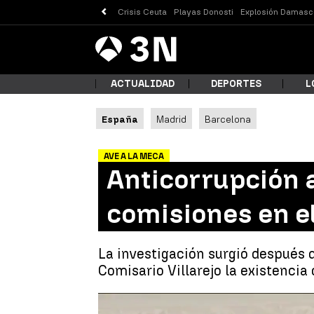
Crisis Ceuta
Playas Donosti
Explosión Damasc
Antena
Noticias
3
ACTUALIDAD
DEPORTES
L
España
Madrid
Barcelona
¿Qué
AVE A LA MECA
Anticorrupción a
comisiones en e
La investigación surgió después 
Comisario Villarejo la existenci
Busc