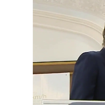
Antena 3 Noticias
Publicado:
12 de mayo de 2022, 15:33
La Fiscalía Anticorrupción ha 
comisiones para la construcci
que un consorcio de empresas 
80 millones para su construcci