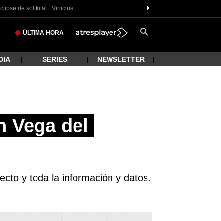
clipse de sol total
Vinicius
ÚLTIMA
HORA
DIA
SERIES
NEWSLETTER
n Vega del
cto y toda la información y datos.