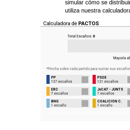
simular cómo se distribui
utiliza nuestra calculado
Calculadora de
PACTOS
Total Escaños:
0
Mayoría a
*Pincha sobre cada partido para sumar sus
escaño
PP
PSOE
137 escaños
121 escaños
ERC
JxCAT - JUNTS
7 escaños
7 escaños
BNG
COALICIÓN C.
1 escaño
1 escaño