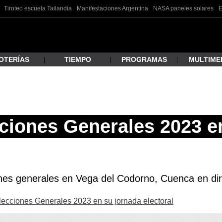
Tiroteo escuela Tailandia
Manifestaciones Argentina
NASA paneles solares
E
OTERÍAS
TIEMPO
PROGRAMAS
MULTIME
 estás buscando?
ciones Generales 2023 e
ones generales en Vega del Codorno, Cuenca en dire
Elecciones Generales 2023 en su jornada electoral
ar