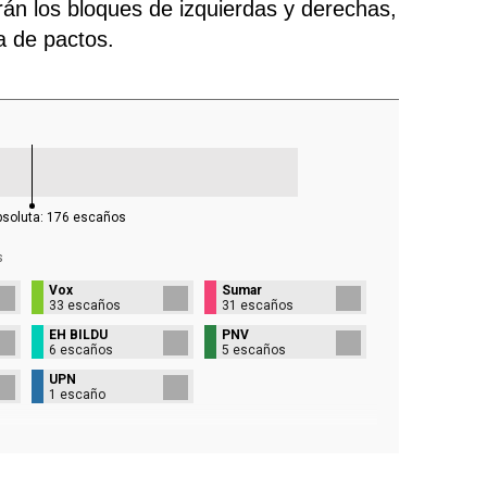
rán los bloques de izquierdas y derechas,
ra de pactos.
bsoluta:
176
escaños
s
Vox
Sumar
33 escaños
31 escaños
EH BILDU
PNV
6 escaños
5 escaños
UPN
1 escaño