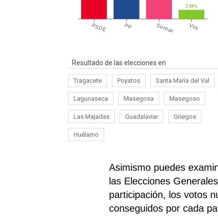
7,54%
PSOE
PP
Sumar
Vox
Resultado de las elecciones en
Tragacete
Poyatos
Santa María del Val
Lagunaseca
Masegosa
Masegoso
Las Majadas
Guadalaviar
Griegos
Huélamo
Asimismo puedes examina
las Elecciones Generale
participación, los votos 
conseguidos por cada par