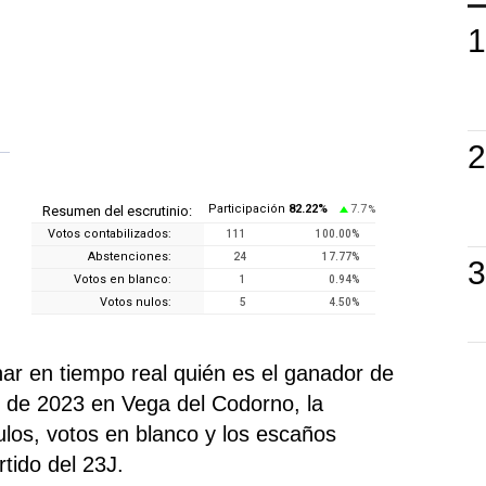
Participación
82.22
%
7.7
Resumen del escrutinio:
%
Votos contabilizados:
111
100.00
%
Abstenciones:
24
17.77
%
Votos en blanco:
1
0.94
%
Votos nulos:
5
4.50
%
r en tiempo real quién es el ganador de
s de 2023 en Vega del Codorno, la
nulos, votos en blanco y los escaños
tido del 23J.