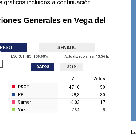
s gráficos incluidos a continuación.
ciones Generales en Vega del
RESO
SENADO
ESCRUTINIO:
100,00
%
Actualizado a las:
13:56 h.
DATOS
2019
%
Votos
PSOE
47,16
50
PP
28,3
30
Sumar
16,03
17
Vox
7,54
8
L