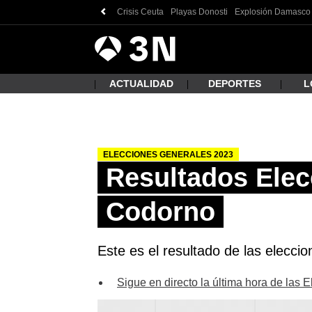
Crisis Ceuta
Playas Donosti
Explosión Damasco
Antena
Noticias
3
ACTUALIDAD
DEPORTES
L
ELECCIONES GENERALES 2023
¿Qué
Resultados Elec
Codorno
Este es el resultado de las elecci
Sigue en directo la última hora de las 
Busc