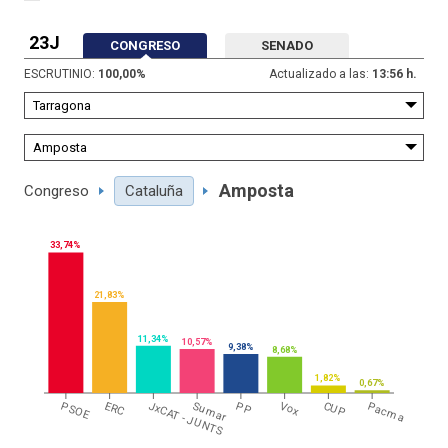
23J
CONGRESO
SENADO
ESCRUTINIO:
100,00
%
Actualizado a las:
13:56 h.
Amposta
Congreso
Cataluña
33,74%
21,83%
11,34%
10,57%
9,38%
8,68%
1,82%
0,67%
PSOE
ERC
JxCAT - JUNTS
Sumar
PP
Vox
CUP
Pacma