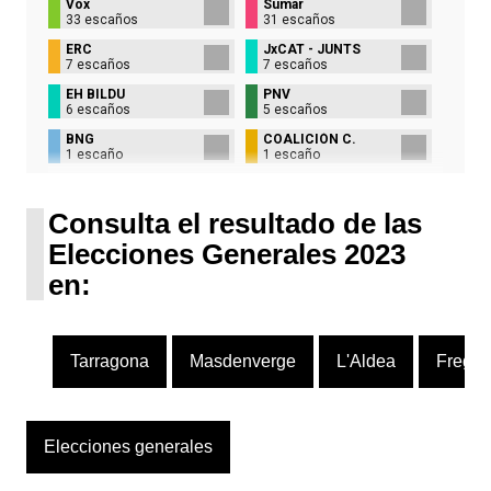
Vox
Sumar
33 escaños
31 escaños
ERC
JxCAT - JUNTS
7 escaños
7 escaños
EH BILDU
PNV
6 escaños
5 escaños
BNG
COALICIÓN C.
1 escaño
1 escaño
UPN
1 escaño
Consulta el resultado de las
Elecciones Generales 2023
en:
Tarragona
Masdenverge
L'Aldea
Fregin
Elecciones generales