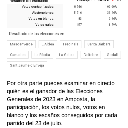
Participación
60.53
%
5.8
Resumen del escrutinio:
%
Votos contabilizados:
8.766
100.00
%
Abstenciones:
5.716
39.46
%
Votos en blanco:
83
0.96
%
Votos nulos:
157
1.79
%
Resultado de las elecciones en
Masdenverge
L'Aldea
Freginals
Santa Bàrbara
Camarles
La Ràpita
La Galera
Deltebre
Godall
Sant Jaume d'Enveja
Por otra parte puedes examinar en directo
quién es el ganador de las Elecciones
Generales de 2023 en Amposta, la
participación, los votos nulos, votos en
blanco y los escaños conseguidos por cada
partido del 23 de julio.