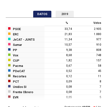
DATOS
2019
%
Votos
PSOE
33,74
2.905
ERC
21,83
1.880
JxCAT - JUNTS
11,34
977
Sumar
10,57
910
PP
9,38
808
Vox
8,68
748
CUP
1,82
157
Pacma
0,67
58
PDeCAT
0,52
45
Recortes
0,12
11
PCT
0,09
8
Unidos SI
0,08
7
Frente Obrero
0,08
7
EVR
0,05
5