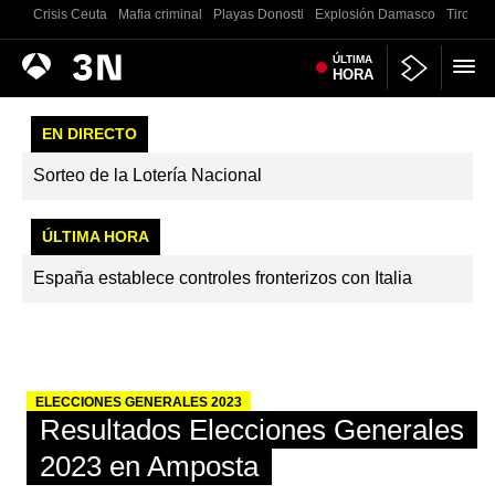
Crisis Ceuta
Mafia criminal
Playas Donosti
Explosión Damasco
Tiroteo 
Antena
ÚLTIMA
Noticias
HORA
3
EN DIRECTO
Sorteo de la Lotería Nacional
ÚLTIMA HORA
España establece controles fronterizos con Italia
ELECCIONES GENERALES 2023
Resultados Elecciones Generales
2023 en Amposta