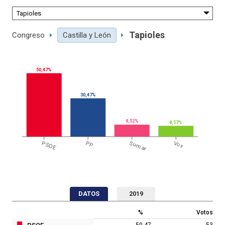
Tapioles
Congreso
Castilla y León
50,47%
30,47%
9,52%
8,57%
PSOE
PP
Sumar
Vox
DATOS
2019
%
Votos
50,47
53