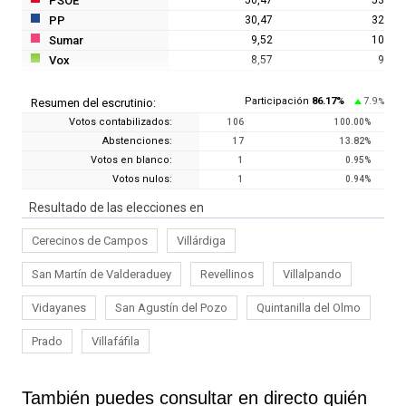
PSOE
PP
30,47
32
Sumar
9,52
10
Vox
8,57
9
Participación
86.17
%
7.9
Resumen del escrutinio:
%
Votos contabilizados:
106
100.00
%
Abstenciones:
17
13.82
%
Votos en blanco:
1
0.95
%
Votos nulos:
1
0.94
%
Resultado de las elecciones en
Cerecinos de Campos
Villárdiga
San Martín de Valderaduey
Revellinos
Villalpando
Vidayanes
San Agustín del Pozo
Quintanilla del Olmo
Prado
Villafáfila
También puedes consultar en directo quién