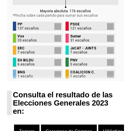
Mayoría absoluta:
176
escaños
*Pincha sobre cada partido para sumar sus
escaños
PP
PSOE
137 escaños
121 escaños
Vox
Sumar
33 escaños
31 escaños
ERC
JxCAT - JUNTS
7 escaños
7 escaños
EH BILDU
PNV
6 escaños
5 escaños
BNG
COALICIÓN C.
1 escaño
1 escaño
UPN
1 escaño
Consulta el resultado de las
Elecciones Generales 2023
en: