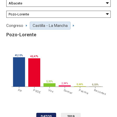
Congreso
Castilla - La Mancha
Pozo-Lorente
45,15%
43,47%
5,35%
2,34%
0,66%
0,33%
PP
PSOE
Vox
Sumar
Pacma
Recortes
DATOS
2019