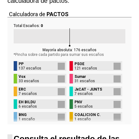
calculadora de pactos.
Calculadora de
PACTOS
Total Escaños:
0
Mayoría absoluta:
176
escaños
*Pincha sobre cada partido para sumar sus
escaños
PP
PSOE
137 escaños
121 escaños
Vox
Sumar
33 escaños
31 escaños
ERC
JxCAT - JUNTS
7 escaños
7 escaños
EH BILDU
PNV
6 escaños
5 escaños
BNG
COALICIÓN C.
1 escaño
1 escaño
UPN
1 escaño
Consulta el resultado de las