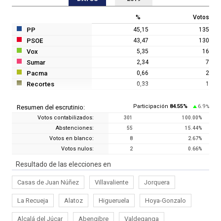
%
Votos
PP
45,15
135
PSOE
43,47
130
Vox
5,35
16
Sumar
2,34
7
Pacma
0,66
2
Recortes
0,33
1
Participación
84.55
%
6.9
Resumen del escrutinio:
%
Votos contabilizados:
301
100.00
%
Abstenciones:
55
15.44
%
Votos en blanco:
8
2.67
%
Votos nulos:
2
0.66
%
Resultado de las elecciones en
Casas de Juan Núñez
Villavaliente
Jorquera
La Recueja
Alatoz
Higueruela
Hoya-Gonzalo
Alcalá del Júcar
Abengibre
Valdeganga