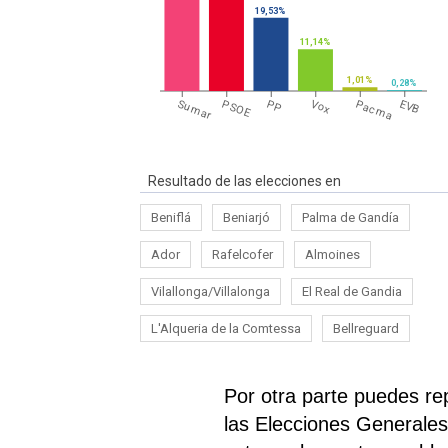
19,53%
11,14%
1,01%
0,28%
Sumar
PSOE
PP
Vox
Pacma
EVB
Resultado de las elecciones en
Beniflá
Beniarjó
Palma de Gandía
Ador
Rafelcofer
Almoines
Vilallonga/Villalonga
El Real de Gandia
L'Alqueria de la Comtessa
Bellreguard
Por otra parte puedes re
las Elecciones Generales 