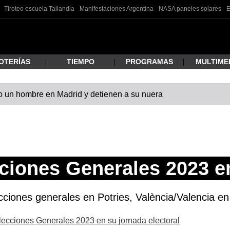
Tiroteo escuela Tailandia
Manifestaciones Argentina
NASA paneles solares
E
OTERÍAS
TIEMPO
PROGRAMAS
MULTIME
 un hombre en Madrid y detienen a su nuera
 estás buscando?
ciones Generales 2023 e
ciones generales en Potries, València/Valencia en d
ar
Elecciones Generales 2023 en su jornada electoral