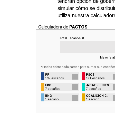
tendrán opción de gobern
simular cómo se distribui
utiliza nuestra calculado
Calculadora de
PACTOS
Total Escaños:
0
Mayoría a
*Pincha sobre cada partido para sumar sus
escaño
PP
PSOE
137 escaños
121 escaños
ERC
JxCAT - JUNTS
7 escaños
7 escaños
BNG
COALICIÓN C.
1 escaño
1 escaño