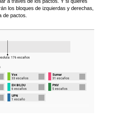
ar a través de los pactos. Y si quieres
rán los bloques de izquierdas y derechas,
ra de pactos.
bsoluta:
176
escaños
s
Vox
Sumar
33 escaños
31 escaños
EH BILDU
PNV
6 escaños
5 escaños
UPN
1 escaño