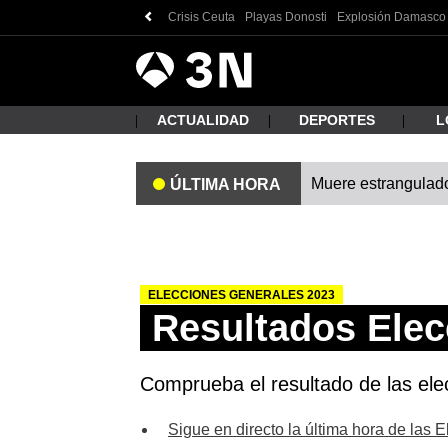
Crisis Ceuta
Playas Donosti
Explosión Damasco
Antena
Noticias
3
ACTUALIDAD
DEPORTES
L
Muere estrangulado
ÚLTIMA HORA
¿Qué
ELECCIONES GENERALES 2023
Resultados Elec
Comprueba el resultado de las elec
Busc
Sigue en directo la última hora de las 