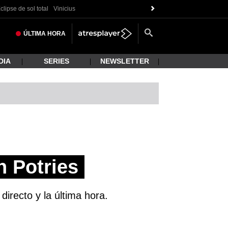
clipse de sol total
Vinicius
ÚLTIMA
HORA
DIA
SERIES
NEWSLETTER
n Potries
irecto y la última hora.