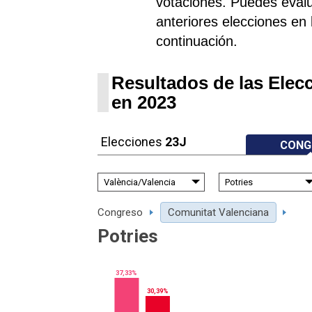
votaciones. Puedes evalu
anteriores elecciones en l
continuación.
Resultados de las Elec
en 2023
Elecciones
23J
CONG
Congreso
Comunitat Valenciana
Potries
37,33%
30,39%