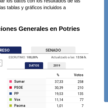
ar los datos con los resultados de las
as tablas y gráficos incluidos a
ciones Generales en Potries
RESO
SENADO
ESCRUTINIO:
100,00
%
Actualizado a las:
13:56 h.
DATOS
2019
%
Votos
Sumar
37,33
258
PSOE
30,39
210
PP
19,53
135
Vox
11,14
77
Pacma
1,01
7