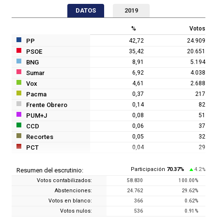
DATOS
2019
%
Votos
PP
42,72
24.909
PSOE
35,42
20.651
BNG
8,91
5.194
Sumar
6,92
4.038
Vox
4,61
2.688
Pacma
0,37
217
Frente Obrero
0,14
82
PUM+J
0,08
51
CCD
0,06
37
Recortes
0,05
32
PCT
0,04
29
Participación
70.37
%
4.2
Resumen del escrutinio:
%
Votos contabilizados:
58.830
100.00
%
Abstenciones:
24.762
29.62
%
Votos en blanco:
366
0.62
%
Votos nulos:
536
0.91
%