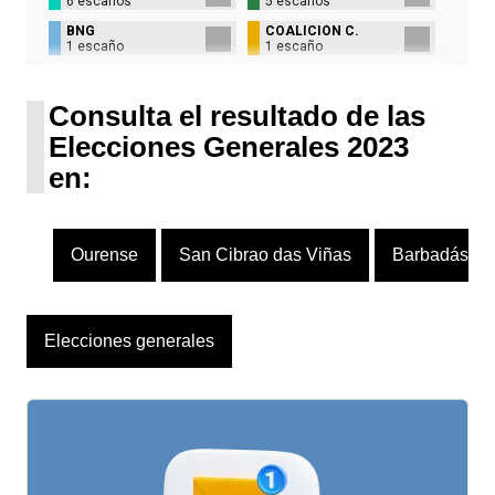
6 escaños
5 escaños
BNG
COALICIÓN C.
1 escaño
1 escaño
UPN
1 escaño
Consulta el resultado de las
Elecciones Generales 2023
en:
Ourense
San Cibrao das Viñas
Barbadás
Elecciones generales