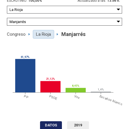
ESCRUTINIO:
100,00
%
Actualizado a las:
13:56 h.
Manjarrés
Congreso
La Rioja
61,97%
21,12%
8,45%
1,4%
PP
PSOE
Vox
Escaños blanco
DATOS
2019