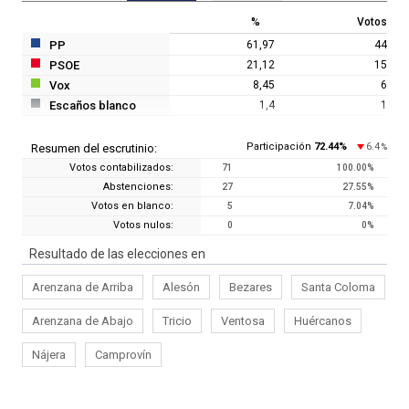
%
Votos
PP
61,97
44
PSOE
21,12
15
Vox
8,45
6
Escaños blanco
1,4
1
Participación
72.44
%
6.4
Resumen del escrutinio:
%
Votos contabilizados:
71
100.00
%
Abstenciones:
27
27.55
%
Votos en blanco:
5
7.04
%
Votos nulos:
0
0
%
Resultado de las elecciones en
Arenzana de Arriba
Alesón
Bezares
Santa Coloma
Arenzana de Abajo
Tricio
Ventosa
Huércanos
Nájera
Camprovín