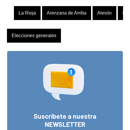
La Rioja
Arenzana de Arriba
Alesón
Bez
Elecciones generales
Suscríbete a nuestra
NEWSLETTER