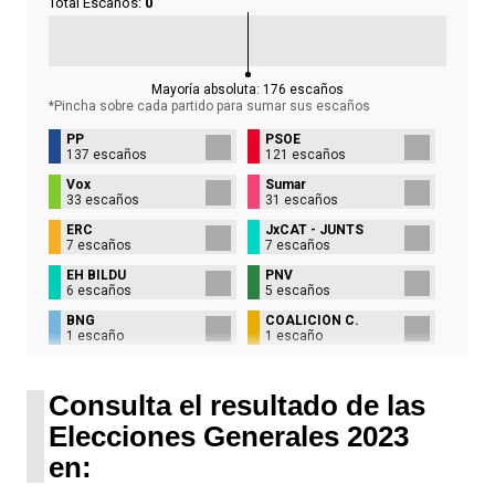
Total Escaños:
0
Mayoría absoluta:
176
escaños
*Pincha sobre cada partido para sumar sus
escaños
PP
PSOE
137 escaños
121 escaños
Vox
Sumar
33 escaños
31 escaños
ERC
JxCAT - JUNTS
7 escaños
7 escaños
EH BILDU
PNV
6 escaños
5 escaños
BNG
COALICIÓN C.
1 escaño
1 escaño
UPN
1 escaño
Consulta el resultado de las
Elecciones Generales 2023
en: