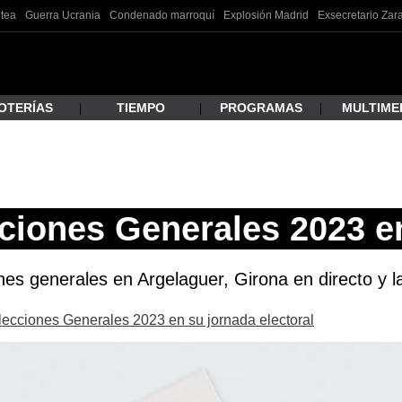
ltea
Guerra Ucrania
Condenado marroquí
Explosión Madrid
Exsecretario Za
OTERÍAS
TIEMPO
PROGRAMAS
MULTIME
 estás buscando?
ciones Generales 2023 e
nes generales en Argelaguer, Girona en directo y la
Elecciones Generales 2023 en su jornada electoral
ar