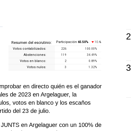
Participación
65.50
%
10.4
Resumen del escrutinio:
%
Votos contabilizados:
226
100.00
%
Abstenciones:
119
34.49
%
Votos en blanco:
2
0.89
%
Votos nulos:
3
1.32
%
mprobar en directo quién es el ganador
les de 2023 en Argelaguer, la
nulos, votos en blanco y los escaños
ido del 23 de julio.
do JUNTS en Argelaguer con un 100% de