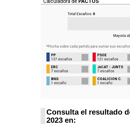
Calculadora de
PACTOS
Total Escaños:
0
Mayoría a
*Pincha sobre cada partido para sumar sus
escaño
PP
PSOE
137 escaños
121 escaños
ERC
JxCAT - JUNTS
7 escaños
7 escaños
BNG
COALICIÓN C.
1 escaño
1 escaño
Consulta el resultado d
2023 en: