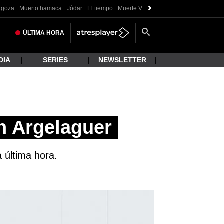
ragoza
Muerto hamaca
Jódar
El tiempo
Muerte Valladolid
ÚLTIMA
HORA
DIA
SERIES
NEWSLETTER
n Argelaguer
 última hora.