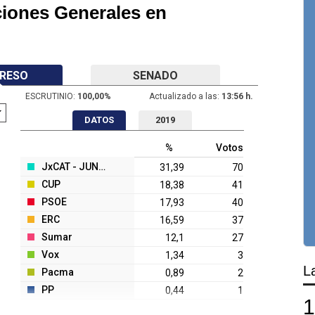
ciones Generales en
RESO
SENADO
ESCRUTINIO:
100,00
%
Actualizado a las:
13:56 h.
DATOS
2019
%
Votos
JxCAT - JUNTS
31,39
70
CUP
18,38
41
PSOE
17,93
40
ERC
16,59
37
Sumar
12,1
27
Vox
1,34
3
L
Pacma
0,89
2
PP
0,44
1