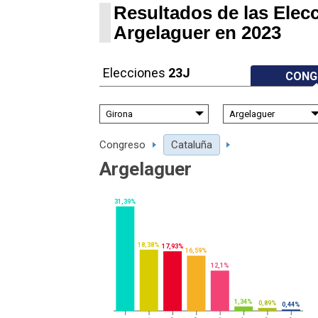
Resultados de las Elec
Argelaguer en 2023
Elecciones
23J
CONG
Congreso
Cataluña
Argelaguer
31,39%
18,38%
17,93%
16,59%
12,1%
1,34%
0,89%
0,44%