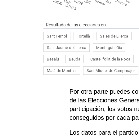
JxCAT - JUNTS
CUP
PSOE
ERC
Sumar
Vox
Pacma
PP
Resultado de las elecciones en
Sant Ferriol
Tortellà
Sales de Llierca
Sant Jaume de Llierca
Montagut i Oix
Besalú
Beuda
Castellfollit de la Roca
Maià de Montcal
Sant Miquel de Campmajor
Por otra parte puedes co
de las Elecciones Genera
participación, los votos 
conseguidos por cada part
Los datos para el parti