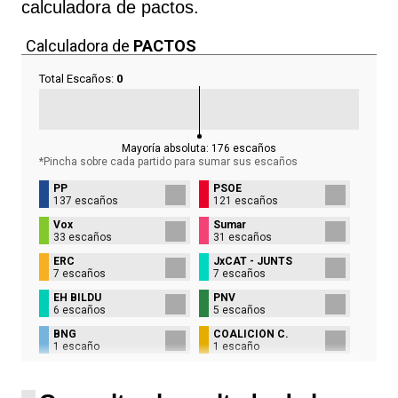
calculadora de pactos.
Calculadora de
PACTOS
Total Escaños:
0
Mayoría absoluta:
176
escaños
*Pincha sobre cada partido para sumar sus
escaños
PP
PSOE
137 escaños
121 escaños
Vox
Sumar
33 escaños
31 escaños
ERC
JxCAT - JUNTS
7 escaños
7 escaños
EH BILDU
PNV
6 escaños
5 escaños
BNG
COALICIÓN C.
1 escaño
1 escaño
UPN
1 escaño