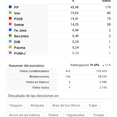
%
Votos
PP
43,98
179
Vox
19,65
80
PSOE
19,41
79
Sumar
14,25
58
Fe Jons
0,49
2
Recortes
0,49
2
EVB
0,24
1
Pacma
0,24
1
PUM+J
0,24
1
Participación
71.47
%
10.7
Resumen del escrutinio:
%
Votos contabilizados:
416
100.00
%
Abstenciones:
166
28.52
%
Votos en blanco:
4
0.98
%
Votos nulos:
9
2.16
%
Resultado de las elecciones en
Titaguas
Abejuela
Aras de los Olmos
Tuéjar
Arcos de las Salinas
Chelva
Higueruelas
Torrijas