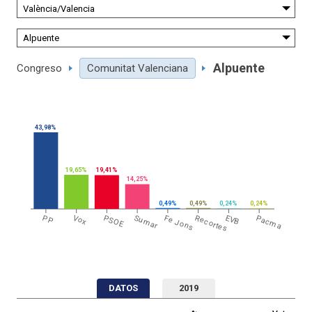
Alpuente
Congreso
Comunitat Valenciana
43,98%
19,65%
19,41%
14,25%
0,49%
0,49%
0,24%
0,24%
PP
Vox
PSOE
Sumar
Fe Jons
Recortes
EVB
Pacma
DATOS
2019