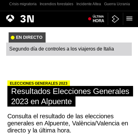
Crisis migratoria
Incendios forestales
Incidente Altea
Guerra Ucrania
Co
Antena
ÚLTIMA
Noticias
HORA
3
EN DIRECTO
Segundo día de controles a los viajeros de Italia
ELECCIONES GENERALES 2023
Resultados Elecciones Generales
2023 en Alpuente
Consulta el resultado de las elecciones
generales en Alpuente, València/Valencia en
directo y la última hora.