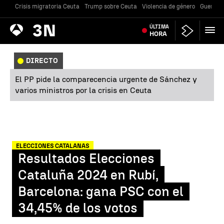
Crisis migratoria Ceuta
Trump sobre Ceuta
Violencia de género
Guerra U
Antena
ÚLTIMA
Noticias
3
HORA
DIRECTO
El PP pide la comparecencia urgente de Sánchez y
varios ministros por la crisis en Ceuta
ELECCIONES CATALANAS
Resultados Elecciones
Cataluña 2024 en Rubí,
Barcelona: gana PSC con el
34,45% de los votos