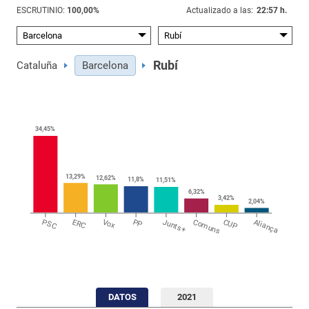
ESCRUTINIO:
100,00
%
Actualizado a las:
22:57 h.
Rubí
Cataluña
Barcelona
34,45
%
13,29
%
12,62
%
11,8
%
11,51
%
6,32
%
3,42
%
2,04
%
PSC
ERC
Vox
PP
Junts+
Comuns
CUP
Aliança
DATOS
2021