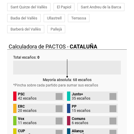
Sant Quirze del Vallès
El Papiol
Sant Andreu de la Barca
Badia del Vallès
Ullastrell
Terrassa
Barberà del Vallès
Pallejà
Calculadora de PACTOS -
CATALUÑA
Total escaños:
0
Mayoría absoluta:
68
escaños
*Pincha sobre cada partido para sumar sus
escaños
PSC
Junts+
42 escaños
35 escaños
ERC
PP
20 escaños
15 escaños
Vox
Comuns
11 escaños
6 escaños
CUP
Aliança