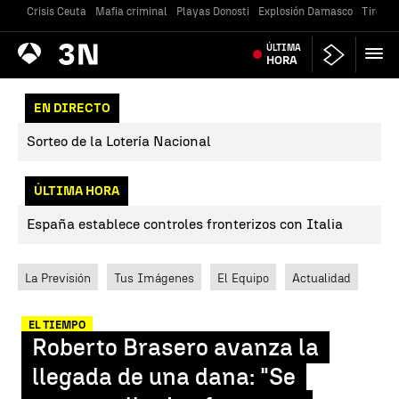
Crisis Ceuta
Mafia criminal
Playas Donosti
Explosión Damasco
Tiroteo
Antena
ÚLTIMA
Noticias
3
HORA
EN DIRECTO
Sorteo de la Lotería Nacional
ÚLTIMA HORA
España establece controles fronterizos con Italia
La Previsión
Tus Imágenes
El Equipo
Actualidad
EL TIEMPO
Roberto Brasero avanza la
llegada de una dana: "Se