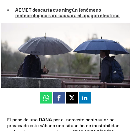
AEMET descarta que ningún fenómeno
meteorológico raro causara el apagón eléctrico
Alerta en once comunidades por lluvias intensas y tormentas
durante el fin de semana |
Europa Press
Irene Delgado
Publicado:
10 de mayo de 2025, 18:36
Whatsapp
Facebook
X
Linkedin
El paso de una
DANA
por el noroeste peninsular ha
provocado este sábado una situación de inestabilidad