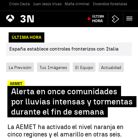
Crisis Ceuta
Juan Jesús Vivas
Mafia criminal
Incendios forestales
Vivi
Antena
ÚLTIMA
Noticias
3
HORA
ÚLTIMA HORA
España establece controles fronterizos con Italia
La Previsión
Tus Imágenes
El Equipo
Actualidad
AEMET
Alerta en once comunidades
por lluvias intensas y tormentas
durante el fin de semana
La AEMET ha activado el nivel naranja en
cinco regiones y el amarillo en otras seis.