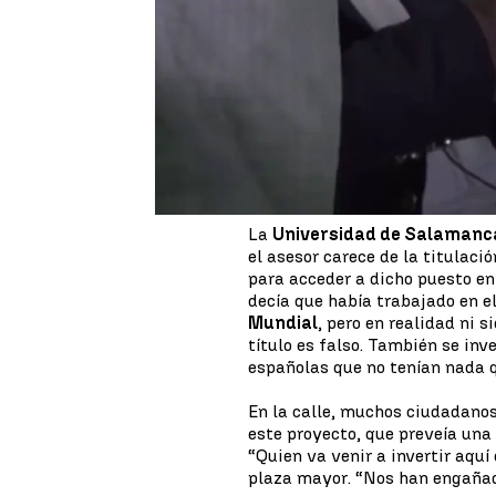
El Ayuntamiento de Salamanca
Internacionalización
”, respo
World
que iba a reunir a vario
documental.
Asimismo, ha iniciado el proce
El alcalde ha informado de que
un comunicado, el consistorio 
firmado con la empresa.
La
Universidad de Salamanc
el asesor carece de la titulaci
para acceder a dicho puesto e
decía que había trabajado en e
Mundial
, pero en realidad ni 
título es falso. También se in
españolas que no tenían nada q
En la calle, muchos ciudadano
este proyecto, que preveía una 
“Quien va venir a invertir aquí
plaza mayor. “Nos han engañado