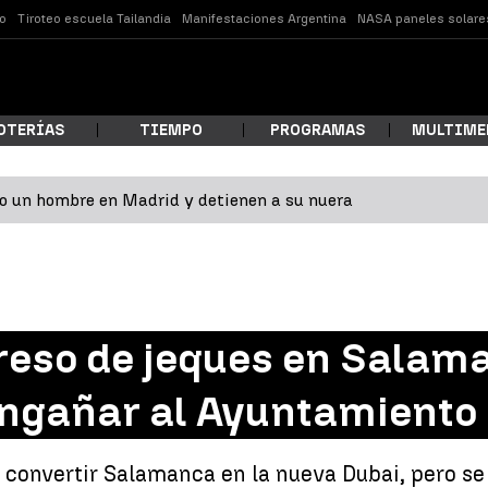
o
Tiroteo escuela Tailandia
Manifestaciones Argentina
NASA paneles solare
OTERÍAS
TIEMPO
PROGRAMAS
MULTIME
 un hombre en Madrid y detienen a su nuera
 estás buscando?
greso de jeques en Salam
engañar al Ayuntamiento
ar
a convertir Salamanca en la nueva Dubai, pero se