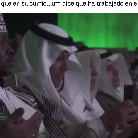
nque en su currículum dice que ha trabajado en e
El timo del congreso de jeques en Salamanca y las mentiras
Whatsapp
Facebook
X
Linkedin
:12