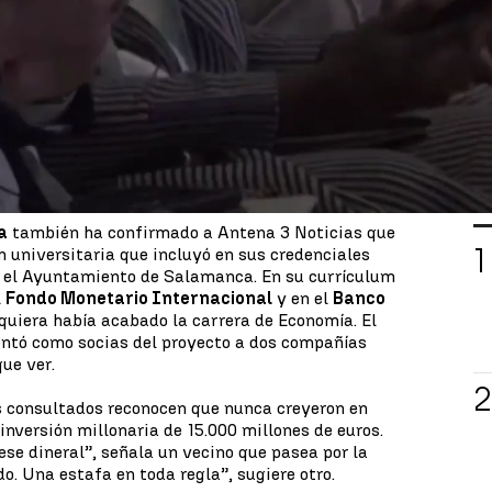
 ha denunciado al “
asesor de
nsable de organizar el
Congreso Peace City
s jeques, por un presunto delito de falsedad
dimiento para reclamar las cantidades percibidas.
 cobró 50.000 euros al año. Tal y como explica en
ha dejado sin efecto el acuerdo de intenciones
L
a
también ha confirmado a Antena 3 Noticias que
ón universitaria que incluyó en sus credenciales
n el Ayuntamiento de Salamanca. En su currículum
l
Fondo Monetario Internacional
y en el
Banco
siquiera había acabado la carrera de Economía. El
ventó como socias del proyecto a dos compañías
ue ver.
s consultados reconocen que nunca creyeron en
inversión millonaria de 15.000 millones de euros.
 ese dineral”, señala un vecino que pasea por la
. Una estafa en toda regla”, sugiere otro.