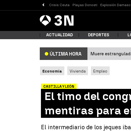
Crisis Ceuta
Playas Donosti
Explosión Damasc
Antena
Noticias
3
ACTUALIDAD
DEPORTES
L
Muere estrangulado
ÚLTIMA HORA
¿Qué
Economía
Vivienda
Empleo
CASTILLA Y LEÓN
El timo del con
mentiras para 
Busc
El intermediario de los jeques ib