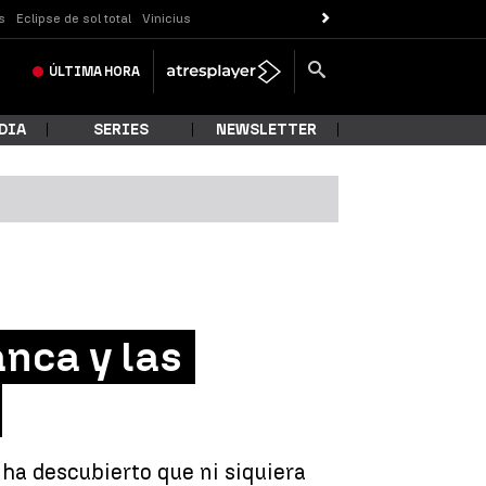
s
Eclipse de sol total
Vinicius
ÚLTIMA
HORA
DIA
SERIES
NEWSLETTER
anca y las
 ha descubierto que ni siquiera