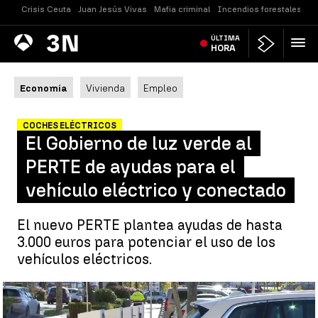
Crisis Ceuta
Juan Jesús Vivas
Mafia criminal
Incendios forestales
Vi
Antena
ÚLTIMA
Noticias
3
HORA
Economía
Vivienda
Empleo
COCHES ELÉCTRICOS
El Gobierno de luz verde al
PERTE de ayudas para el
vehículo eléctrico y conectado
El nuevo PERTE plantea ayudas de hasta
3.000 euros para potenciar el uso de los
vehículos eléctricos.
El Gobierno de luz verde al PERTE de ayudas para el vehículo
eléctrico y conectado |
A3N