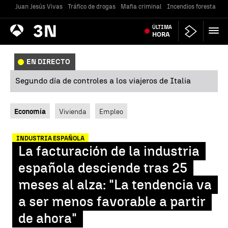
Juan Jesús Vivas
Tráfico de drogas
Mafia criminal
Incendios forestales
Antena
ÚLTIMA
Noticias
3
HORA
EN DIRECTO
Segundo día de controles a los viajeros de Italia
Economía
Vivienda
Empleo
INDUSTRIA ESPAÑOLA
La facturación de la industria
española desciende tras 25
meses al alza: "La tendencia va
a ser menos favorable a partir
de ahora"