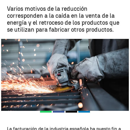
Varios motivos de la reducción
corresponden a la caída en la venta de la
energía y el retroceso de los productos que
se utilizan para fabricar otros productos.
La facturación de la industria española desciende un 8% y pone fin
a su racha de cifras positivas |
Pixabay
Juan Pérez
Publicado:
22 de junio de 2023, 06:04
Whatsapp
Facebook
X
Linkedin
La facturación de la industria española ha puesto fin a