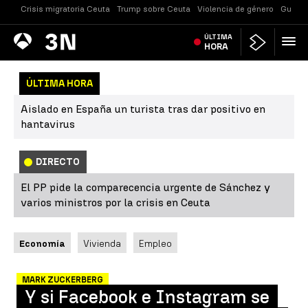
Crisis migratoria Ceuta
Trump sobre Ceuta
Violencia de género
Guerra
Antena
ÚLTIMA
Noticias
3
HORA
ÚLTIMA HORA
Aislado en España un turista tras dar positivo en
hantavirus
DIRECTO
El PP pide la comparecencia urgente de Sánchez y
varios ministros por la crisis en Ceuta
Economía
Vivienda
Empleo
MARK ZUCKERBERG
Y si Facebook e Instagram se