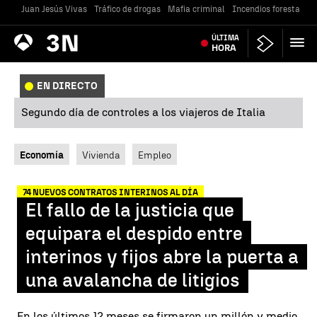
Juan Jesús Vivas
Tráfico de drogas
Mafia criminal
Incendios forestales
Antena
ÚLTIMA
Noticias
3
HORA
EN DIRECTO
Segundo día de controles a los viajeros de Italia
Economía
Vivienda
Empleo
74 NUEVOS CONTRATOS INTERINOS AL DÍA
El fallo de la justicia que
equipara el despido entre
interinos y fijos abre la puerta a
una avalancha de litigios
En los últimos 12 meses se firmaron un millón y medio