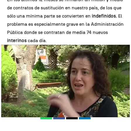
de contratos de sustitución en nuestro país, de los que
sólo una mínima parte se convierten en
indefinidos.
El
problema es especialmente grave en la Administración
Pública donde se contratan de media 74 nuevos
interinos
cada día.
El fallo de la justicia que equipara el despido entre interinos y fijos
abre la puerta a una avalancha de litigios |
antena3.com
Madrid
Antena 3 Noticias
Publicado:
02 de julio de 2018, 22:59
Whatsapp
Facebook
X
Linkedin