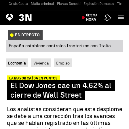
Crisis Ceuta
Mafia criminal
Playas Donosti
Explosión Damasco
Tiroteo
Antena
ÚLTIMA
Noticias
3
HORA
EN DIRECTO
España establece controles fronterizos con Italia
Economía
Vivienda
Empleo
LA MAYOR CAÍDA EN PUNTOS
El Dow Jones cae un 4,62% al
cierre de Wall Street
Los analistas consideran que este desplome
se debe a una corrección tras los avances
que se habían registrado en las últimas