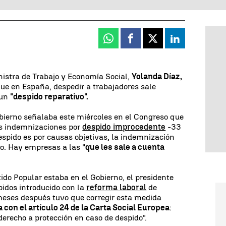
Whatsapp
Facebook
X
Linkedin
nistra de Trabajo y Economía Social,
Yolanda Díaz,
que en España, despedir a trabajadores sale
 un
"despido reparativo".
bierno señalaba este miércoles en el Congreso que
as indemnizaciones por
despido improcedente
-33
despido es por causas objetivas, la indemnización
do. Hay empresas a las "
que les sale a cuenta
do Popular estaba en el Gobierno, el presidente
pidos introducido con la
reforma laboral
de
eses después tuvo que corregir esta medida
 con el artículo 24 de la Carta Social Europea
:
derecho a protección en caso de despido".