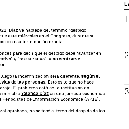
L
022, Díaz ya hablaba del término "despido
nque este miércoles en el Congreso, durante su
llos con esa terminación exacta.
tonces para decir que el despido debe "avanzar en
ativo" y "restaurativo", y
no centrarse
ión
.
luego la indemnización será diferente,
según el
 vida de las personas.
Esto es lo que no hace
raja. El problema está en la restitución de
a ministra
Yolanda Díaz
en una jornada económica
de Periodistas de Información Económica (APIE).
ral aprobada, no se tocó el tema del despido de los