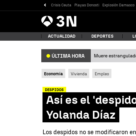
Crisis Ceuta
Playas Donosti
Explosión Damasco
Antena
Noticias
3
ACTUALIDAD
DEPORTES
L
Muere estrangulad
ÚLTIMA HORA
¿Qué
Economía
Vivienda
Empleo
DESPIDOS
Así es el 'despid
Yolanda Díaz
Bus
Los despidos no se modificaron en