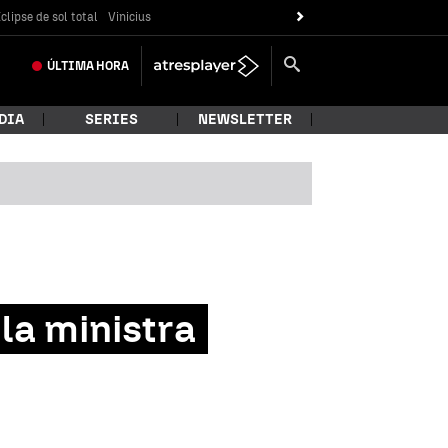
clipse de sol total
Vinicius
ÚLTIMA
HORA
DIA
SERIES
NEWSLETTER
 la ministra