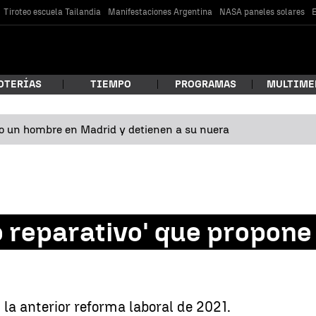
Tiroteo escuela Tailandia
Manifestaciones Argentina
NASA paneles solares
E
OTERÍAS
TIEMPO
PROGRAMAS
MULTIME
o un hombre en Madrid y detienen a su nuera
 estás buscando?
o reparativo' que propone
car
 la anterior reforma laboral de 2021.