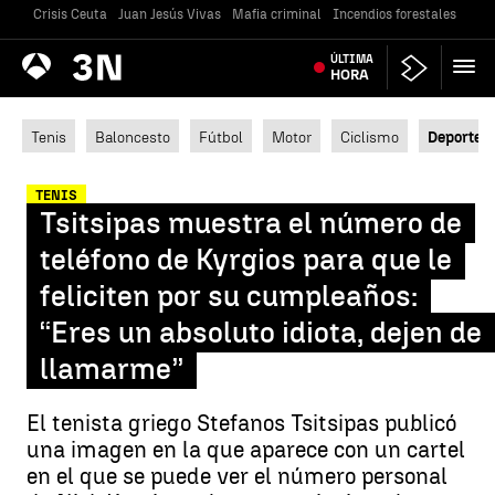
Crisis Ceuta
Juan Jesús Vivas
Mafia criminal
Incendios forestales
Vivi
Antena
ÚLTIMA
Noticias
3
HORA
Tenis
Baloncesto
Fútbol
Motor
Ciclismo
Deportes
TENIS
Tsitsipas muestra el número de
teléfono de Kyrgios para que le
feliciten por su cumpleaños:
“Eres un absoluto idiota, dejen de
llamarme”
El tenista griego Stefanos Tsitsipas publicó
una imagen en la que aparece con un cartel
en el que se puede ver el número personal