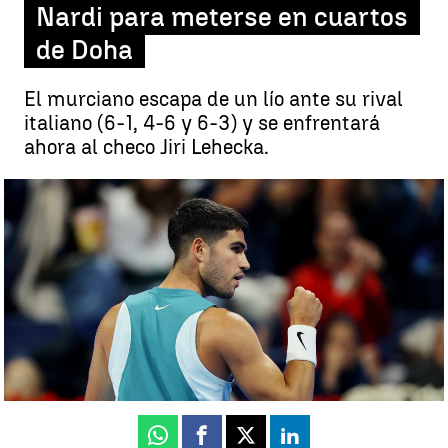
Nardi para meterse en cuartos
de Doha
El murciano escapa de un lío ante su rival
italiano (6-1, 4-6 y 6-3) y se enfrentará
ahora al checo Jiri Lehecka.
Alcaraz supera un susto ante Nardi para meterse en cuartos de
Doha |
Getty Images
Luis F. Castillo
Publicado:
19 de febrero de 2025, 18:35
Whatsapp
Facebook
X
Linkedin