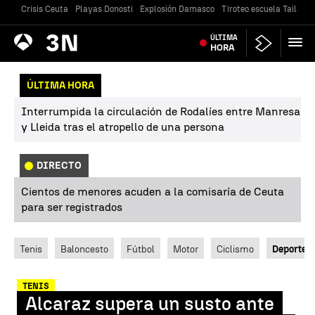
Crisis Ceuta
Playas Donosti
Explosión Damasco
Tiroteo escuela Tailandi
Antena
ÚLTIMA
Noticias
3
HORA
ÚLTIMA HORA
Interrumpida la circulación de Rodalíes entre Manresa
y Lleida tras el atropello de una persona
DIRECTO
Cientos de menores acuden a la comisaría de Ceuta
para ser registrados
Tenis
Baloncesto
Fútbol
Motor
Ciclismo
Deportes
TENIS
Alcaraz supera un susto ante