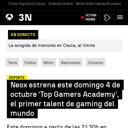
Crisis migratoria Ceuta
Incendio Grecia
Reino Unido liberación presos
Gu
Antena
ÚLTIMA
Noticias
3
HORA
EN DIRECTO
La acogida de menores en Ceuta, al límite
Tenis
Fútbol
Motor
Baloncesto
Ciclismo
ESPORTS
Neox estrena este domingo 4 de
octubre ‘Top Gamers Academy’,
el primer talent de gaming del
mundo
Este domingo a partir de las 21:30h en