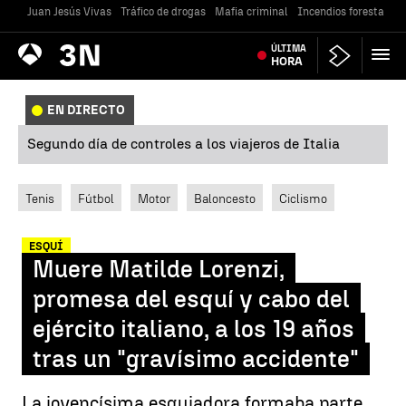
Juan Jesús Vivas
Tráfico de drogas
Mafia criminal
Incendios forestales
Antena
ÚLTIMA
Noticias
3
HORA
EN DIRECTO
Segundo día de controles a los viajeros de Italia
Tenis
Fútbol
Motor
Baloncesto
Ciclismo
ESQUÍ
Muere Matilde Lorenzi,
promesa del esquí y cabo del
ejército italiano, a los 19 años
tras un "gravísimo accidente"
La jovencísima esquiadora formaba parte