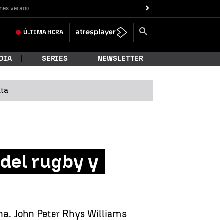
nes verano
ÚLTIMA
HORA
DIA
SERIES
NEWSLETTER
uta
del rugby y
ana. John Peter Rhys Williams