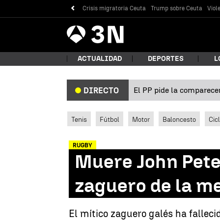
Crisis migratoria Ceuta
Trump sobre Ceuta
Viol
Antena
Noticias
3
ACTUALIDAD
DEPORTES
L
El PP pide la comparecen
DIRECTO
¿Qué
Tenis
Fútbol
Motor
Baloncesto
Cic
RUGBY
Muere John Pete
zaguero de la me
Bus
El mítico zaguero galés ha fallec