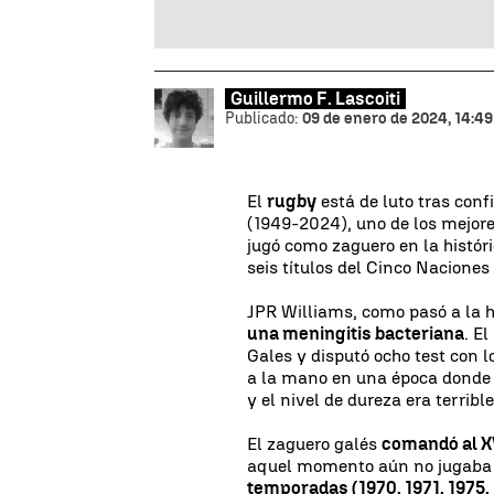
Guillermo F. Lascoiti
Publicado:
09 de enero de 2024, 14:49
El
rugby
está de luto tras con
(1949-2024), uno de los mejores
jugó como zaguero en la histór
seis títulos del Cinco Naciones
JPR Williams, como pasó a la h
una meningitis bacteriana
. E
Gales y disputó ocho test con l
a la mano en una época donde 
y el nivel de dureza era terrible
El zaguero galés
comandó al XV
aquel momento aún no jugaba e
temporadas (1970, 1971, 1975, 