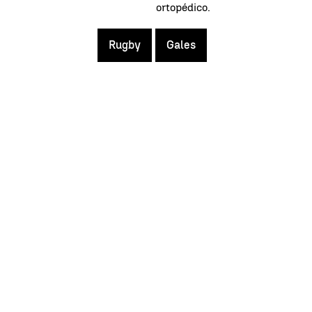
ortopédico.
Rugby
Gales