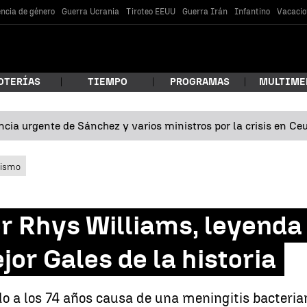
encia de género
Guerra Ucrania
Tiroteo EEUU
Guerra Irán
Infantino
Vacacio
OTERÍAS
TIEMPO
PROGRAMAS
MULTIME
cia urgente de Sánchez y varios ministros por la crisis en Ce
 estás buscando?
lismo
r Rhys Williams, leyenda 
jor Gales de la historia
car
ido a los 74 años causa de una meningitis bacteri