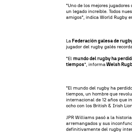
"Uno de los mejores jugadores 
un legado increíble. Todos nue
amigos", indica World Rugby en
La
Federación galesa de rugb
jugador del rugby galés recor
"El
mundo del rugby ha perdid
tiempos
", informa
Welsh Rugb
"El mundo del rugby ha perdido
tiempos, un hombre que revoluc
internacional de 12 años que i
ocho con los British & Irish Lio
JPR Williams pasó a la historia 
arremangados y sus inconfundib
definitivamente del rugby inte