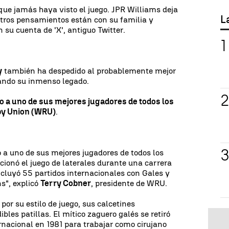
que jamás haya visto el juego. JPR Williams deja
L
stros pensamientos están con su familia y
 su cuenta de 'X', antiguo Twitter.
y
también ha despedido al probablemente mejor
dando su inmenso legado.
o a uno de sus mejores jugadores de todos los
y Union (WRU)
.
 a uno de sus mejores jugadores de todos los
ionó el juego de laterales durante una carrera
ncluyó 55 partidos internacionales con Gales y
ns", explicó
Terry Cobner
, presidente de WRU.
por su estilo de juego, sus calcetines
les patillas. El mítico zaguero galés se retiró
rnacional en 1981 para trabajar como cirujano