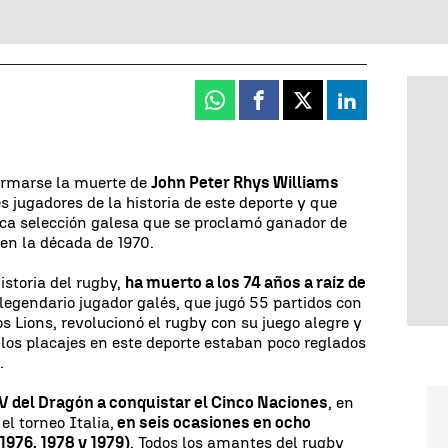
Whatsapp
Facebook
X
Linkedin
firmarse la muerte de
John Peter Rhys Williams
 jugadores de la historia de este deporte y que
ica selección galesa que se proclamó ganador de
 en la década de 1970.
istoria del rugby,
ha muerto a los 74 años a raíz de
l legendario jugador galés, que jugó 55 partidos con
os Lions, revolucionó el rugby con su juego alegre y
los placajes en este deporte estaban poco reglados
.
 del Dragón a conquistar el Cinco Naciones
, en
l torneo Italia,
en seis ocasiones en ocho
1976, 1978 y 1979)
. Todos los amantes del rugby