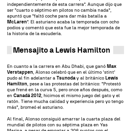
independientemente de esta carrera". Aunque dijo que
ser "cuarto o séptimo en pilotos no cambia nada",
apuntó que "faltó coche para dar más batalla a
McLaren
". El asturiano acaba la temporada con ocho
podios y comentó que esta fue la mejor temporada de
la historia de la escudería.
Mensajito a Lewis Hamilton
En cuanto a la carrera en Abu Dhabi, que ganó
Max
Verstappen
, Alonso celebró que en el último 'stint'
pudo al fin adelantar a
Tsunoda
y al británico
Lewis
Hamilton
, pese a las protestas del británico: "Protestó
que frené en la curva 5, pero once años después, como
en
Canadá 2012
, hicimos el mismo juego del gato y el
ratón. Tiene mucha calidad y experiencia pero yo tengo
más", bromeó el asturiano.
Al final, Alonso consiguió amarrar la cuarta plaza del
mundial de pilotos con su séptima plaza en Yas
Marina, a pesar de empatar a 206 puntos con el