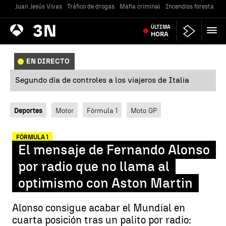
Juan Jesús Vivas
Tráfico de drogas
Mafia criminal
Incendios forestales
Antena
ÚLTIMA
Noticias
3
HORA
EN DIRECTO
Segundo día de controles a los viajeros de Italia
Deportes
Motor
Fórmula 1
Moto GP
FÓRMULA 1
El mensaje de Fernando Alonso
por radio que no llama al
optimismo con Aston Martin
Alonso consigue acabar el Mundial en
cuarta posición tras un palito por radio: