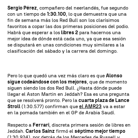
Sergio Pérez
, compañero del neerlandés, fue segundo
con un tiempo de
1:30.100
, lo que demuestra que una
fin de semana más los Red Bull son los clarísimos
favoritos a copar las dos primeras posiciones del podio.
Habrá que esperar a los
libres 2
para hacernos una
mejor idea de dónde está cada uno, ya que esa sesión
se disputará en unas condiciones muy similares a la
clasificación del sábado y la carrera del domingo.
Pero lo que quedó una vez más claro es que
Alonso
sigue codeándose con los mejores
, que de momento
siguen siendo los dos Red Bull. ¿Hasta dónde puede
llegar el Aston Martin en Jeddah? Esa es una pregunta
que se resolverá pronto. Pero la
cuarta plaza de Lance
Stroll
(1:30.577) confirman que
el AMR23
va a estar
en la pomada también en el GP de Arabia Saudí.
Respecto a
Ferrari
, discreta primera sesión de libres en
Jeddah.
Carlos Sainz
firmó el
séptimo mejor tiempo
(1:30.924), por detrás de los Mercedes de Russell y