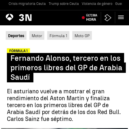
Crisis migratoria Ceuta
Trump sobre Ceuta
Violencia de género
Guerra U
Antena
ÚLTIMA
Noticias
3
HORA
Deportes
Motor
Fórmula 1
Moto GP
FÓRMULA 1
Fernando Alonso, tercero en los
primeros libres del GP de Arabia
Saudí
El asturiano vuelve a mostrar el gran
rendimiento del Aston Martin y finaliza
tercero en los primeros libres del GP de
Arabia Saudí por detrás de los dos Red Bull.
Carlos Sainz fue séptimo.