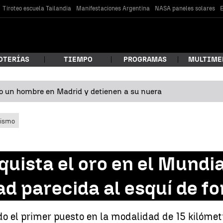
Tiroteo escuela Tailandia
Manifestaciones Argentina
NASA paneles solares
E
OTERÍAS
TIEMPO
PROGRAMAS
MULTIME
o un hombre en Madrid y detienen a su nuera
 estás buscando?
lismo
ista el oro en el Mundial
d parecida al esquí de f
car
do el primer puesto en la modalidad de 15 kilóme