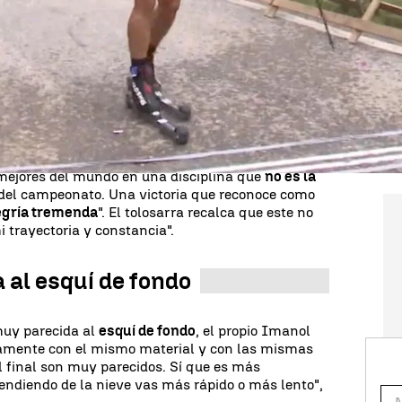
ga,
Imanol Rojo
practica modalidad de
rollerski
e fondo con la finalidad de preparar los
legada de la nieve.
res del mundo
 español se impuso en el Mundial de roller
lia). La hazaña tiene aún más mérito si cabe
 mejores del mundo en una disciplina que
no es la
del campeonato. Una victoria que reconoce como
egría tremenda
". El tolosarra recalca que este no
i trayectoria y constancia".
 al esquí de fondo
muy parecida al
esquí de fondo
, el propio Imanol
icamente con el mismo material y con las mismas
l final son muy parecidos. Sí que es más
endiendo de la nieve vas más rápido o más lento",