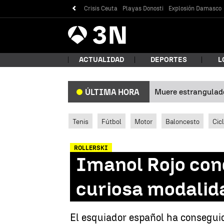
Crisis Ceuta
Playas Donosti
Explosión Damasco
Antena
Noticias
3
ACTUALIDAD
DEPORTES
L
Muere estrangulad
ÚLTIMA HORA
¿Qué
Tenis
Fútbol
Motor
Baloncesto
Cic
ROLLERSKI
Imanol Rojo conqu
curiosa modalida
Bus
El esquiador español ha consegui