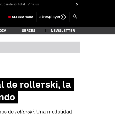
clipse de sol total
Vinicius
ÚLTIMA
HORA
DIA
SERIES
NEWSLETTER
 de rollerski, la
ondo
tros de
rollerski
. Una modalidad