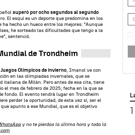
español
superó por ocho segundos al segundo
cero. El esquí es un deporte que predomina en los
e ha hecho un hueco entre los mejores: "Aunque
ses, he sorteado las dificultades que tengo a la
ve", sentenció.
 Mundial de Trondheim
s
Juegos Olímpicos de invierno
, Imanol ve con
ación en las olimpiadas invernales, que se
 italiana de Milán. Pero antes de esa cita, tiene
io el mes de febrero de 2025; fecha en la que se
de fondo. El evento tendrá lugar en Trondheim
L
ere perder la oportunidad, de esta vez sí, ser el
 que apunto a ese Mundial, que es el objetivo
 WhatsApp
y no te pierdas la última hora y toda la
.com