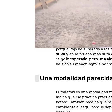
Durante la temporada veranie
por su similitud con el esquí d
campeonatos venideros con la l
Ha superado a los mejo
El pasado 15 de septiembre, el
celebrado en Va di Fiemme (Ita
porque Rojo ha superado a los
suya
y en la prueba más dura 
"algo
inesperado, pero una al
ha sido su mayor logro, sino "m
Una modalidad parecida
El rollerski es una modalidad 
indica que "se practica práct
botas". También recalca que "a
cambiante el esquí porque dep