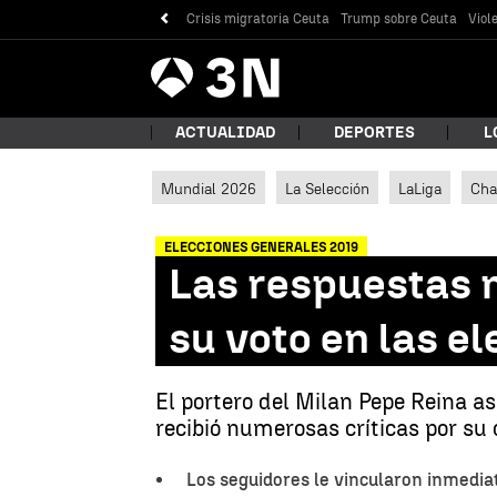
Crisis migratoria Ceuta
Trump sobre Ceuta
Viol
Antena
Noticias
3
ACTUALIDAD
DEPORTES
L
Mundial 2026
La Selección
LaLiga
Cha
¿Qué
ELECCIONES GENERALES 2019
Las respuestas m
su voto en las e
El portero del Milan Pepe Reina as
recibió numerosas críticas por su 
Bus
Los seguidores le vincularon inmedia