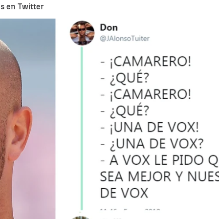
s en Twitter
uestas más hilarantes al tuit de Pepe Reina sobre su voto en las elecciones
Whatsapp
Facebook
X
Linkedin
n protagonista tras sus palabras después del