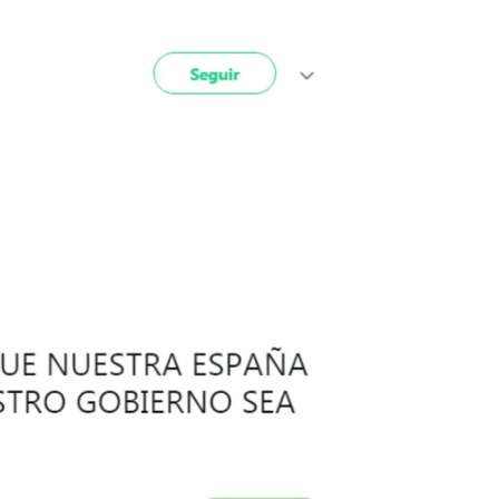
: "Camarero, una de VOXgavante" |
Antena 3 Deportes