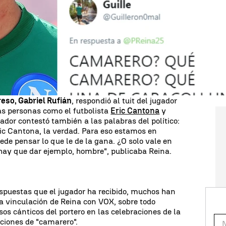
unes. El guardameta aseguraba en
Twitter
tener
o a través de un comentario que acompañaba con
de España.
l
Milan
comenzó a recibir numerosas críticas por
 vincularon al partido político
VOX
. El futbolista ya
 ocasiones a algunas publicaciones de la
go Abascal.
eso, Gabriel Rufián
, respondió al tuit del jugador
s personas como el futbolista
Eric Cantona
y
dor contestó también a las palabras del político:
ic Cantona, la verdad. Para eso estamos en
ede pensar lo que le de la gana. ¿O solo vale en
hay que dar ejemplo, hombre", publicaba Reina.
spuestas que el jugador ha recibido, muchos han
la vinculación de Reina con VOX, sobre todo
os cánticos del portero en las celebraciones de la
ciones de "camarero".