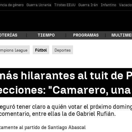
encia de género
Guerra Ucrania
Tiroteo EEUU
Guerra Irán
Infantino
Vacacio
OTERÍAS
TIEMPO
PROGRAMAS
MULTIME
mpions League
Fútbol
Deportes
 estás buscando?
ás hilarantes al tuit de 
lecciones: "Camarero, un
eguró tener claro a quién votar el próximo doming
comentario, entre ellas la de Gabriel Rufián.
car
tamente al partido de Santiago Abascal