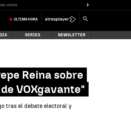
nes verano
ÚLTIMA
HORA
DIA
SERIES
NEWSLETTER
Pepe Reina sobre
a de VOXgavante"
o tras el debate electoral y