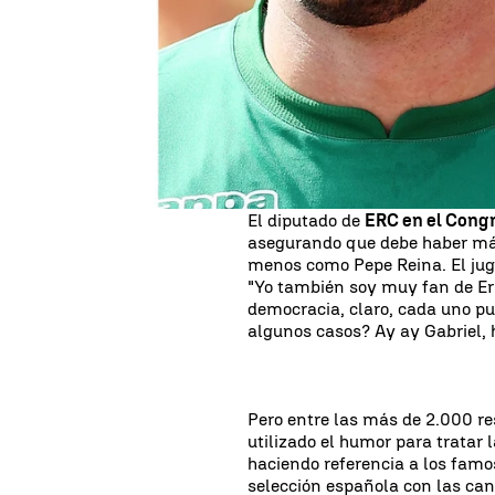
debate electoral del pasado l
claro a quién votar el doming
un emoticono de una bandera 
Inmediatamente, el portero de
parte de sus seguidores, que le
había dado 'me gusta' en otras
formación y de su líder
Santia
El diputado de
ERC en el Congr
asegurando que debe haber má
menos como Pepe Reina. El juga
"Yo también soy muy fan de Er
democracia, claro, cada uno pu
algunos casos? Ay ay Gabriel, 
Pero entre las más de 2.000 re
utilizado el humor para tratar 
haciendo referencia a los famos
selección española con las can