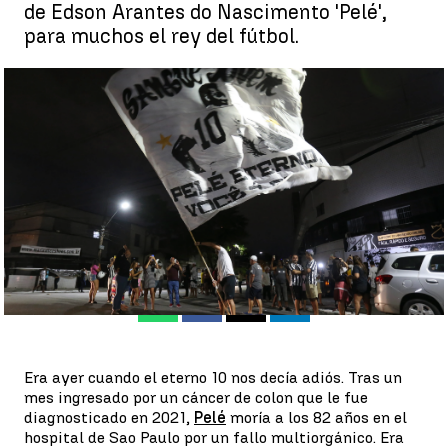
de Edson Arantes do Nascimento 'Pelé',
para muchos el rey del fútbol.
El mundo rinde homenaje al eterno 10 de Brasil, Pelé |
Cristina
Barba
Iris Sánchez
Publicado:
30 de diciembre de 2022, 08:48
Whatsapp
Facebook
X
Linkedin
Era ayer cuando el eterno 10 nos decía adiós. Tras un
mes ingresado por un cáncer de colon que le fue
diagnosticado en 2021,
Pelé
moría a los 82 años en el
hospital de Sao Paulo por un fallo multiorgánico. Era