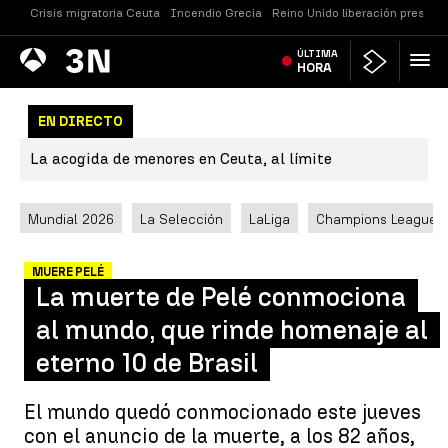
Crisis migratoria Ceuta
Incendio Grecia
Reino Unido liberación presos
Antena
ÚLTIMA
Noticias
3
HORA
EN DIRECTO
La acogida de menores en Ceuta, al límite
Mundial 2026
La Selección
LaLiga
Champions League
MUERE PELÉ
La muerte de Pelé conmociona
al mundo, que rinde homenaje al
eterno 10 de Brasil
El mundo quedó conmocionado este jueves
con el anuncio de la muerte, a los 82 años,