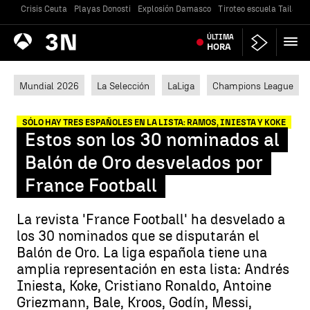
Crisis Ceuta
Playas Donosti
Explosión Damasco
Tiroteo escuela Tailandi
Antena
ÚLTIMA
Noticias
3
HORA
Mundial 2026
La Selección
LaLiga
Champions League
SÓLO HAY TRES ESPAÑOLES EN LA LISTA: RAMOS, INIESTA Y KOKE
Estos son los 30 nominados al
Balón de Oro desvelados por
France Football
La revista 'France Football' ha desvelado a
los 30 nominados que se disputarán el
Balón de Oro. La liga española tiene una
amplia representación en esta lista: Andrés
Iniesta, Koke, Cristiano Ronaldo, Antoine
Griezmann, Bale, Kroos, Godín, Messi,