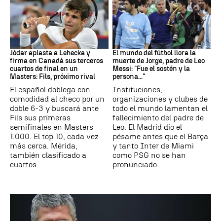
Canadá
Leo Messi
Jódar aplasta a Lehecka y
El mundo del fútbol llora la
firma en Canadá sus terceros
muerte de Jorge, padre de Leo
cuartos de final en un
Messi: "Fue el sostén y la
Masters: Fils, próximo rival
persona..."
El español doblega con
Instituciones,
comodidad al checo por un
organizaciones y clubes de
doble 6-3 y buscará ante
todo el mundo lamentan el
Fils sus primeras
fallecimiento del padre de
semifinales en Masters
Leo. El Madrid dio el
1.000. El top 10, cada vez
pésame antes que el Barça
más cerca. Mérida,
y tanto Inter de Miami
también clasificado a
como PSG no se han
cuartos.
pronunciado.