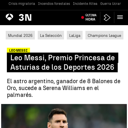
Crisis migratoria
Incendios forestales
Incidente Altea
Guerra Ucrania
Antena
ÚLTIMA
Noticias
3
HORA
Mundial 2026
La Selección
LaLiga
Champions League
LEO MESSI
Leo Messi, Premio Princesa de
Asturias de los Deportes 2026
El astro argentino, ganador de 8 Balones de
Oro, sucede a Serena Williams en el
palmarés.
Leo Messi, Premio Princesa de Asturias de los Deportes 2026 |
Getty Images