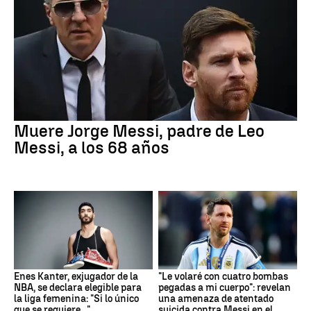
Muere Jorge Messi, padre de Leo
Messi, a los 68 años
Enes Kanter, exjugador de la
"Le volaré con cuatro bombas
NBA, se declara elegible para
pegadas a mi cuerpo": revelan
la liga femenina: "Si lo único
una amenaza de atentado
que se requiere..."
suicida contra Messi en el