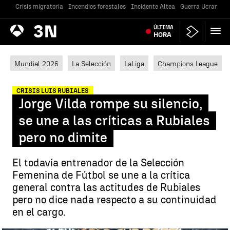
Crisis migratoria
Incendios forestales
Incidente Altea
Guerra Ucrania
Antena
ÚLTIMA
Noticias
3
HORA
Mundial 2026
La Selección
LaLiga
Champions League
CRISIS LUIS RUBIALES
Jorge Vilda rompe su silencio,
se une a las críticas a Rubiales
pero no dimite
El todavía entrenador de la Selección
Femenina de Fútbol se une a la crítica
general contra las actitudes de Rubiales
pero no dice nada respecto a su continuidad
en el cargo.