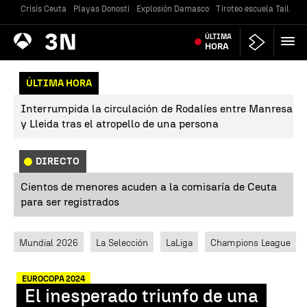
Crisis Ceuta
Playas Donosti
Explosión Damasco
Tiroteo escuela Tailandi
Antena
ÚLTIMA
Noticias
3
HORA
ÚLTIMA HORA
Interrumpida la circulación de Rodalíes entre Manresa
y Lleida tras el atropello de una persona
DIRECTO
Cientos de menores acuden a la comisaría de Ceuta
para ser registrados
Mundial 2026
La Selección
LaLiga
Champions League
EUROCOPA 2024
El inesperado triunfo de una