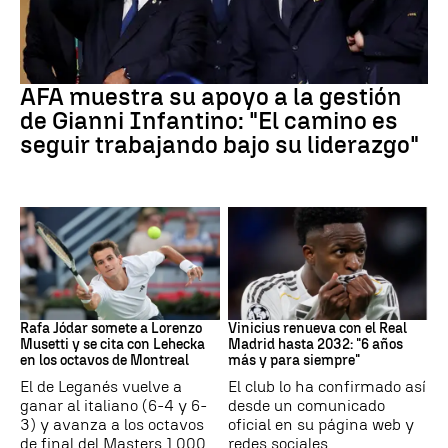
FIFA
AFA muestra su apoyo a la gestión
de Gianni Infantino: "El camino es
seguir trabajando bajo su liderazgo"
Tenis
Vinicius Jr
Rafa Jódar somete a Lorenzo
Vinicius renueva con el Real
Musetti y se cita con Lehecka
Madrid hasta 2032: "6 años
en los octavos de Montreal
más y para siempre"
El de Leganés vuelve a
El club lo ha confirmado así
ganar al italiano (6-4 y 6-
desde un comunicado
3) y avanza a los octavos
oficial en su página web y
de final del Masters 1.000
redes sociales.