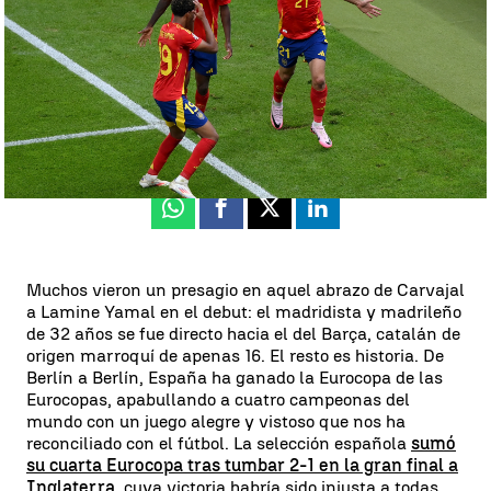
Luis F. Castillo
Publicado:
15 de julio de 2024, 13:26
Whatsapp
Facebook
X
Linkedin
Muchos vieron un presagio en aquel abrazo de Carvajal
a Lamine Yamal en el debut: el madridista y madrileño
de 32 años se fue directo hacia el del Barça, catalán de
origen marroquí de apenas 16. El resto es historia. De
Berlín a Berlín, España ha ganado la Eurocopa de las
Eurocopas, apabullando a cuatro campeonas del
mundo con un juego alegre y vistoso que nos ha
reconciliado con el fútbol. La selección española
sumó
su cuarta Eurocopa tras tumbar 2-1 en la gran final a
Inglaterra
, cuya victoria habría sido injusta a todas