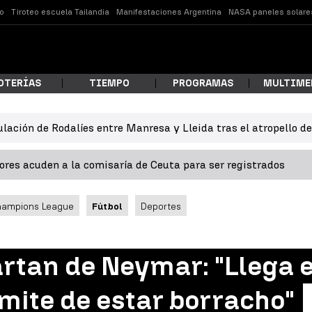
o
Tiroteo escuela Tailandia
Manifestaciones Argentina
NASA paneles solare
OTERÍAS
TIEMPO
PROGRAMAS
MULTIME
ulación de Rodalíes entre Manresa y Lleida tras el atropello d
 estás buscando?
res acuden a la comisaría de Ceuta para ser registrados
hampions League
Fútbol
Deportes
artan de Neymar: "Llega 
ar
ímite de estar borracho"