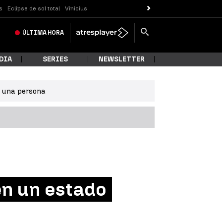
s
Eclipse de sol total
Vinicius
ÚLTIMA
HORA
DIA
SERIES
NEWSLETTER
e una persona
en un estado