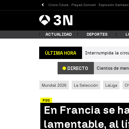
Crisis Ceuta
Playas Donosti
Explosión Damasc
Antena
Noticias
3
ACTUALIDAD
DEPORTES
L
Interrumpida la circ
ÚLTIMA HORA
¿Qué
Cientos de meno
DIRECTO
Mundial 2026
La Selección
LaLiga
C
PSG
En Francia se h
Busc
lamentable, al l