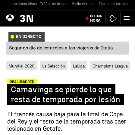
Juan Jesús Vivas
Tráfico de drogas
Mafia criminal
Incendios forestales
Antena
ÚLTIMA
Noticias
3
HORA
EN DIRECTO
Segundo día de controles a los viajeros de Italia
Mundial 2026
La Selección
LaLiga
Champions League
REAL MADRID
Camavinga se pierde lo que
resta de temporada por lesión
El francés causa baja para la final de Copa
del Rey y el resto de la temporada tras caer
lesionado en Getafe.